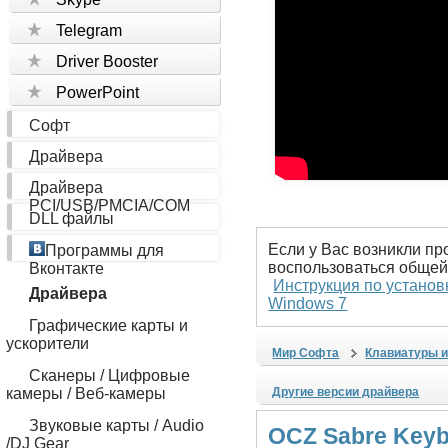
Telegram
Driver Booster
PowerPoint
Софт
Драйвера
Драйвера
PCI/USB/PMCIA/COM
DLL файлы
Если у Вас возникли пр
Программы для
воспользоваться общей
Вконтакте
Инструкция по установ
Драйвера
Windows 7
Графические карты и
ускорители
Мир Софта
Клавиатуры 
Сканеры / Цифровые
камеры / Веб-камеры
Другие версии драйвера
Звуковые карты / Audio
OCZ Sabre Keybo
/DJ Gear