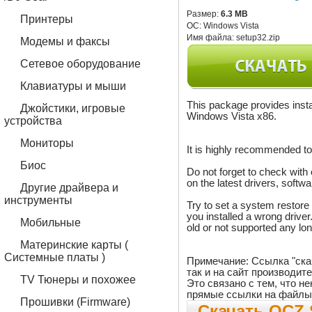
Размер:
6.3 MB
Принтеры
ОС:
Windows Vista
Имя файла:
setup32.zip
Модемы и факсы
Сетевое оборудование
Клавиатуры и мыши
This package provides insta
Джойстики, игровые
Windows Vista x86.
устройства
Мониторы
It is highly recommended to
Биос
Do not forget to check with 
on the latest drivers, soft
Другие драйвера и
инструменты
Try to set a system restore p
you installed a wrong drive
Мобильные
old or not supported any lon
Материнские карты (
Системные платы )
Примечание: Ссылка "ска
так и на сайт производит
TV Тюнеры и похожее
Это связано с тем, что 
прямые ссылки на файлы
Прошивки (Firmware)
Скачать OCZ S