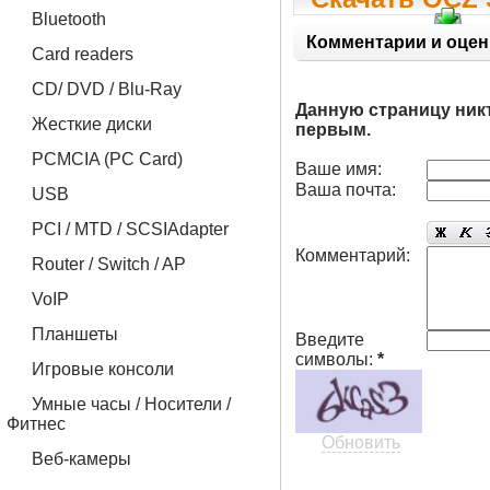
Bluetooth
Vista x86
Комментарии и оцен
Card readers
CD/ DVD / Blu-Ray
Данную страницу ник
Жесткие диски
первым.
PCMCIA (PC Card)
Ваше имя:
Ваша почта:
USB
PCI / MTD / SCSIAdapter
Комментарий:
Router / Switch / AP
VoIP
Планшеты
Введите
символы:
*
Игровые консоли
Умные часы / Носители /
Фитнес
Обновить
Веб-камеры