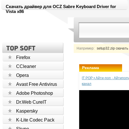
Скачать драйвер для OCZ Sabre Keyboard Driver for
Vista x86
Например:
setup32.zip скачать
Firefox
CCleaner
Реклама
Opera
IT POP • Айти-поп - Айтипо
Avast Free Antivirus
канал
Adobe Photoshop
Dr.Web CureIT
Kaspersky
K-Lite Codec Pack
Skype