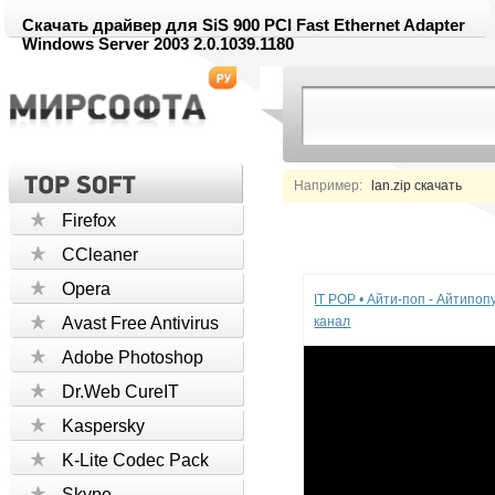
Скачать драйвер для SiS 900 PCI Fast Ethernet Adapter
Windows Server 2003 2.0.1039.1180
Например:
lan.zip скачать
Firefox
CCleaner
Реклама
Opera
IT POP • Айти-поп - Айтипо
Avast Free Antivirus
канал
Adobe Photoshop
Dr.Web CureIT
Kaspersky
K-Lite Codec Pack
Skype