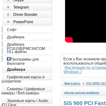
Telegram
Driver Booster
PowerPoint
Софт
Драйвера
Драйвера
PCI/USB/PMCIA/COM
DLL файлы
Если у Вас возникли пр
Программы для
воспользоваться общей
Вконтакте
Инструкция по установ
Драйвера
Windows 7
Графические карты и
ускорители
Мир Софта
PCI / MTD / S
Сканеры / Цифровые
камеры / Веб-камеры
Другие версии драйвера
Звуковые карты / Audio
SiS 900 PCI Fas
/DJ Gear