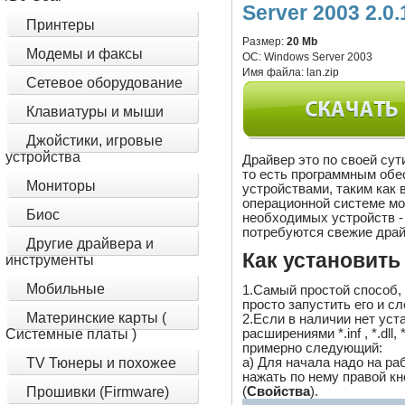
Server 2003 2.0
Принтеры
Размер:
20 Mb
Модемы и факсы
ОС:
Windows Server 2003
Имя файла:
lan.zip
Сетевое оборудование
Клавиатуры и мыши
Джойстики, игровые
устройства
Драйвер это по своей су
то есть программным обе
Мониторы
устройствами, таким как 
операционной системе м
Биос
необходимых устройств - 
потребуются свежие драй
Другие драйвера и
Как установить
инструменты
Мобильные
1.Самый простой способ,
просто запустить его и с
Материнские карты (
2.Если в наличии нет ус
расширениями *.inf , *.dll,
Системные платы )
примерно следующий:
a) Для начала надо на ра
TV Тюнеры и похожее
нажать по нему правой 
(
Свойства
).
Прошивки (Firmware)