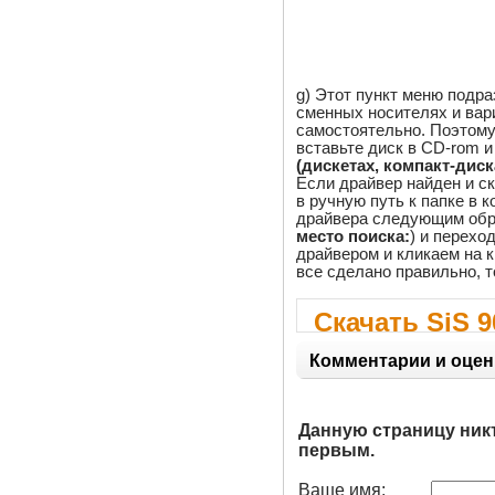
g) Этот пункт меню подр
сменных носителях и вар
самостоятельно. Поэтому 
вставьте диск в CD-rom и
(дискетах, компакт-диска
Если драйвер найден и ск
в ручную путь к папке в 
драйвера следующим обр
место поиска:
) и переход
драйвером и кликаем на к
все сделано правильно, т
Скачать SiS 9
Windows Serve
Комментарии и оцен
Данную страницу ник
первым.
Ваше имя: