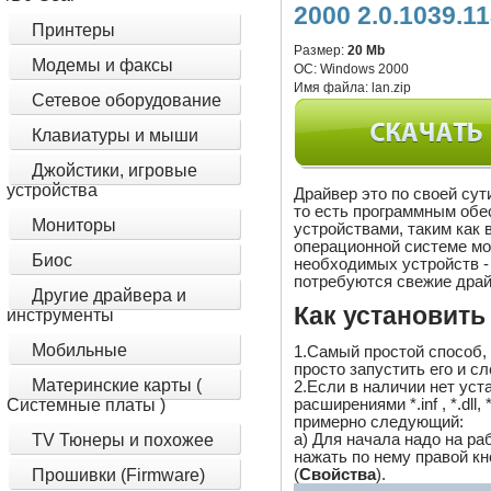
2000 2.0.1039.1
Принтеры
Размер:
20 Mb
Модемы и факсы
ОС:
Windows 2000
Имя файла:
lan.zip
Сетевое оборудование
Клавиатуры и мыши
Джойстики, игровые
устройства
Драйвер это по своей су
то есть программным обе
Мониторы
устройствами, таким как 
операционной системе м
Биос
необходимых устройств - 
потребуются свежие драй
Другие драйвера и
Как установить
инструменты
Мобильные
1.Самый простой способ,
просто запустить его и с
Материнские карты (
2.Если в наличии нет ус
расширениями *.inf , *.dll,
Системные платы )
примерно следующий:
a) Для начала надо на ра
TV Тюнеры и похожее
нажать по нему правой 
(
Свойства
).
Прошивки (Firmware)