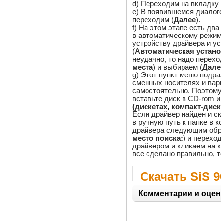
d) Переходим на вкладку 
e) В появившемся диалог
переходим (
Далее
).
f) На этом этапе есть дв
в автоматическому режим
устройству драйвера и ус
(
Автоматическая устано
неудачно, то надо перехо
места
) и выбираем (
Дале
g) Этот пункт меню подр
сменных носителях и вар
самостоятельно. Поэтому 
вставьте диск в CD-rom и
(дискетах, компакт-диска
Если драйвер найден и ск
в ручную путь к папке в 
драйвера следующим обр
место поиска:
) и переход
драйвером и кликаем на к
все сделано правильно, т
Скачать SiS 9
Windows 2000
Комментарии и оцен