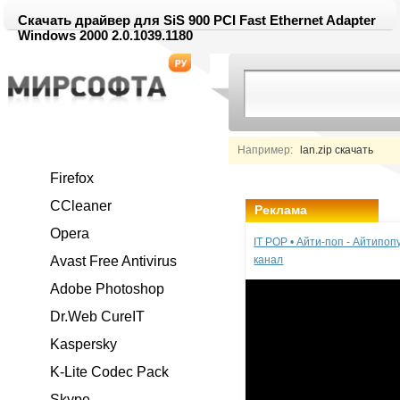
Скачать драйвер для SiS 900 PCI Fast Ethernet Adapter
Windows 2000 2.0.1039.1180
Например:
lan.zip скачать
Firefox
CCleaner
Реклама
Opera
IT POP • Айти-поп - Айтипо
Avast Free Antivirus
канал
Adobe Photoshop
Dr.Web CureIT
Kaspersky
K-Lite Codec Pack
Skype