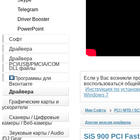
Telegram
Driver Booster
PowerPoint
Софт
Драйвера
Драйвера
PCI/USB/PMCIA/COM
DLL файлы
Если у Вас возникли пр
Программы для
воспользоваться общей
Вконтакте
Инструкция по установ
Драйвера
Windows 7
Графические карты и
ускорители
Мир Софта
PCI / MTD / S
Сканеры / Цифровые
камеры / Веб-камеры
Другие версии драйвера
Звуковые карты / Audio
SiS 900 PCI Fas
/DJ Gear