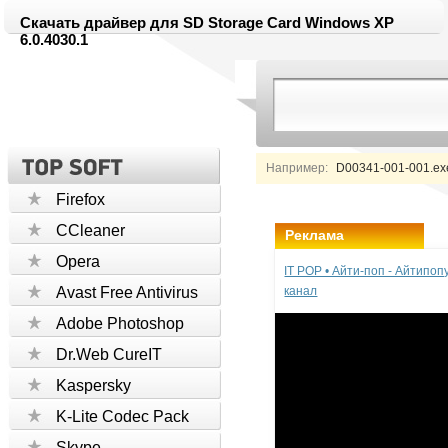
Скачать драйвер для SD Storage Card Windows XP
6.0.4030.1
Например:
D00341-001-001.ex
Firefox
CCleaner
Реклама
Opera
IT POP • Айти-поп - Айтипо
Avast Free Antivirus
канал
Adobe Photoshop
Dr.Web CureIT
Kaspersky
K-Lite Codec Pack
Skype