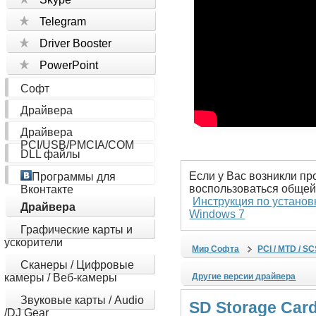
Telegram
Driver Booster
PowerPoint
Софт
Драйвера
Драйвера
PCI/USB/PMCIA/COM
DLL файлы
Если у Вас возникли пр
Программы для
воспользоваться общей
Вконтакте
Инструкция по установ
Драйвера
Windows 7
Графические карты и
ускорители
Мир Софта
PCI / MTD / S
Сканеры / Цифровые
камеры / Веб-камеры
Другие версии драйвера
Звуковые карты / Audio
SD Storage Card
/DJ Gear