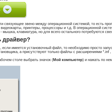
ути связующее звено между операционной системой, то есть пр
к видеокарты, принтеры, процессоры и т.д. В операционной сис
- мышка, клавиатура, но для всего остального потребуются све
ь драйвер?
, если имеется установочный файл, то необходимо просто запус
ановщика, а присутствуют только файлы с расширениями *.inf , *.dl
абочем столе выбрать значок (
Мой компьютер
) и нажать по н