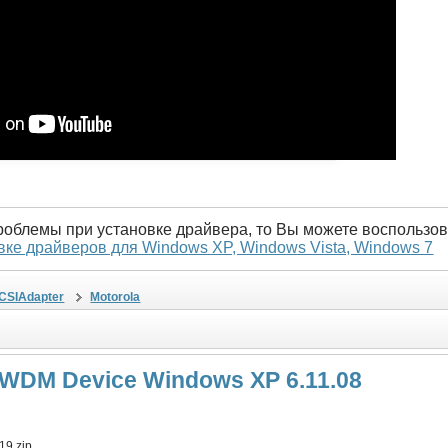
проблемы при установке драйвера, то Вы можете воспользов
вке драйверов для Windows XP, Windows Vista, Windows 7
SCSIAdapter
Motorola
 WDM Device Windows XP 6.11.08
9.zip