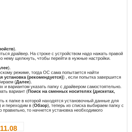
ройств
).
ться драйвер. На строке с устройством надо нажать правой
по нему щелкнуть, чтобы перейти в нужные настройки.
алее
).
ческому режиме, тогда ОС сама попытается найти
я установка (рекомендуется)
) , если попытка завершится
бираем (
Далее
).
х и вариантом указать папку с драйвером самостоятельно.
ать вариант (
Поиск на сменных носителях (дискетах,
уть к папке в которой находятся установочный данные для
) и переходим в (
Обзор
), теперь из списка выбираем папку с
но правильно, то начнется установка необходимого
11.08