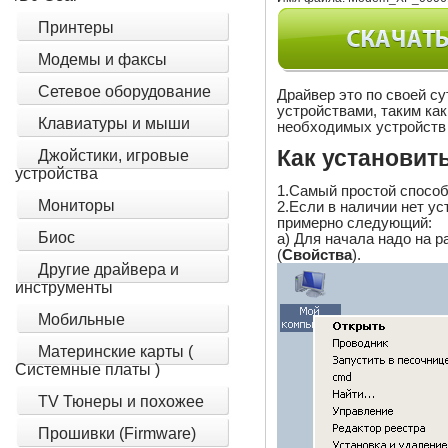
Принтеры
Модемы и факсы
Сетевое оборудование
Драйвер это по своей с
устройствами, таким ка
Клавиатуры и мыши
необходимых устройств 
Как установит
Джойстики, игровые
устройства
1.Самый простой способ
Мониторы
2.Если в наличии нет уст
примерно следующий:
Биос
a) Для начала надо на р
(
Свойства
).
Другие драйвера и
инструменты
Мобильные
Материнские карты (
Системные платы )
TV Тюнеры и похожее
Прошивки (Firmware)