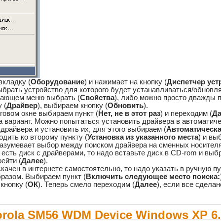
вкладку (
Оборудование
) и нажимает на кнопку (
Диспетчер уст
ыбрать устройство для которого будет устанавливаться/обновля
дающем меню выбрать (
Свойства
), либо можно просто дважды 
 (
Драйвер
), выбираем кнопку (
Обновить
).
говом окне выбираем пункт (
Нет, не в этот раз
) и переходим (
Д
два вариант. Можно попытаться установить драйвера в автомати
драйвера и установить их, для этого выбираем (
Автоматическа
одить ко второму пункту (
Установка из указанного места
) и вы
разумевает выбор между поиском драйвера на сменных носителя
есть диск с драйверами, то надо вставьте диск в CD-rom и выбр
рейти (
Далее
).
качен в интернете самостоятельно, то надо указать в ручную п
разом. Выбираем пункт (
Включить следующее место поиска:
кнопку (
ОК
). Теперь смело переходим (
Далее
), если все сдела
orola SM56 WDM Device Windows XP 6.