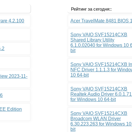
Рейтинг за сегодня::
ware 4.2.100
Acer TravelMate 8481 BIOS 
Sony VAIO SVF15214CXB
Shared Library Utility
6.1.0.02040 for Windows 10 
6.2
bit
Sony VAIO SVF15214CXB In
NFC Driver 1.1.1.3 for Wind
10 64-bit
view 2023-11-
Sony VAIO SVF15214CXB
Realtek Audio Driver 6.0.1.7
.6
for Windows 10 64-bit
EE Edition
Sony VAIO SVF15214CXB
Broadcom WLAN Driver
6.30.223.263 for Windows 10
bit