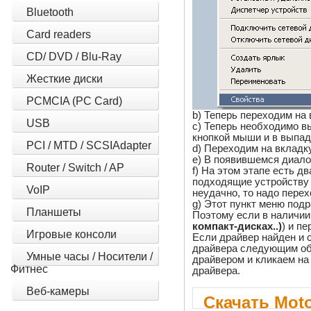
Bluetooth
Card readers
CD/ DVD / Blu-Ray
Жесткие диски
PCMCIA (PC Card)
b) Теперь переходим на 
USB
c) Теперь необходимо в
кнопкой мыши и в выпа
PCI / MTD / SCSIAdapter
d) Переходим на вкладку
e) В появившемся диало
Router / Switch / AP
f) На этом этапе есть 
подходящие устройству 
VoIP
неудачно, то надо перех
g) Этот пункт меню под
Планшеты
Поэтому если в наличии 
компакт-дисках..)
) и пе
Игровые консоли
Если драйвер найден и с
драйвера следующим об
Умные часы / Носители /
драйвером и кликаем на 
Фитнес
драйвера.
Веб-камеры
Скачать Mot