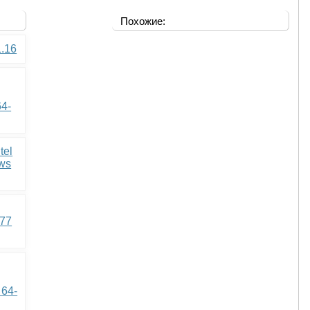
Похожие:
1.16
64-
tel
ows
177
 64-