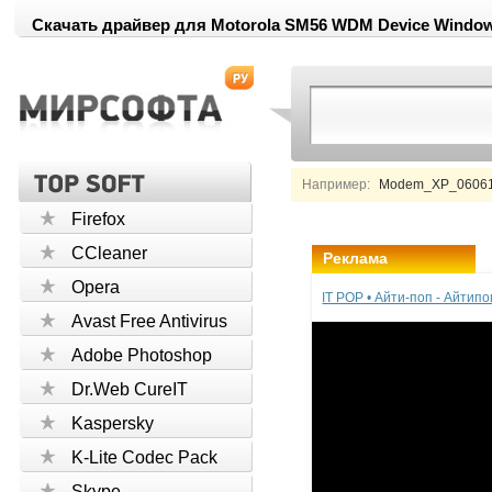
Скачать драйвер для Motorola SM56 WDM Device Windows
Например:
Modem_XP_060619
Firefox
CCleaner
Реклама
Opera
IT POP • Айти-поп - Айтип
Avast Free Antivirus
Adobe Photoshop
Dr.Web CureIT
Kaspersky
K-Lite Codec Pack
Skype