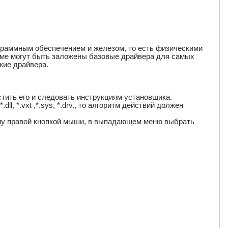
ограммным обеспечением и железом, то есть физическими
теме могут быть заложены базовые драйвера для самых
жие драйвера.
тить его и следовать инструкциям установщика.
l, *.vxt ,*.sys, *.drv., то алгоритм действий должен
ему правой кнопкой мыши, в выпадающем меню выбрать