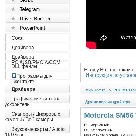
Telegram
Driver Booster
PowerPoint
Софт
Драйвера
Драйвера
PCI/USB/PMCIA/COM
DLL файлы
Если у Вас возникли 
Инструкция по устано
Программы для
Вконтакте
Драйвера
Мир Софта
PCI / MTD / 
Графические карты и
Другие версии драйвера
ускорители
Сканеры / Цифровые
Motorola SM56
камеры / Веб-камеры
Размер:
20 Mb
Звуковые карты / Audio
ОС:
Windows XP
/DJ Gear
Имя файла:
Modem_XP_06061