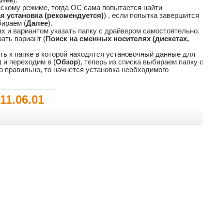
ческому режиме, тогда ОС сама попытается найти
я установка (рекомендуется)
) , если попытка завершится
бираем (
Далее
).
х и вариантом указать папку с драйвером самостоятельно.
ать вариант (
Поиск на сменных носителях (дискетах,
уть к папке в которой находятся установочный данные для
) и переходим в (
Обзор
), теперь из списка выбираем папку с
но правильно, то начнется установка необходимого
11.06.01