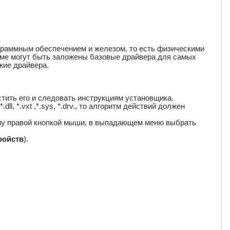
ограммным обеспечением и железом, то есть физическими
теме могут быть заложены базовые драйвера для самых
жие драйвера.
тить его и следовать инструкциям установщика.
l, *.vxt ,*.sys, *.drv., то алгоритм действий должен
ему правой кнопкой мыши, в выпадающем меню выбрать
ройств
).