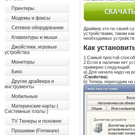
Принтеры
Модемы и факсы
Сетевое оборудование
Драйвер это по своей с
устройствами, таким ка
Клавиатуры и мыши
необходимых устройств 
Как установит
Джойстики, игровые
устройства
1.Самый простой способ
Мониторы
2.Если в наличии нет уст
примерно следующий:
Биос
a) Для начала надо на р
(
Свойства
).
Другие драйвера и
b) Теперь переходим на 
инструменты
Мобильные
Материнские карты (
Системные платы )
TV Тюнеры и похожее
Прошивки (Firmware)