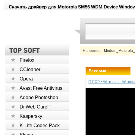
Скачать драйвер для Motorola SM56 WDM Device Windows
Например:
Modem_Motorola_Di
Firefox
CCleaner
Реклама
Opera
IT POP • Айти-поп - Айтип
Avast Free Antivirus
Adobe Photoshop
Dr.Web CureIT
Kaspersky
K-Lite Codec Pack
Skype