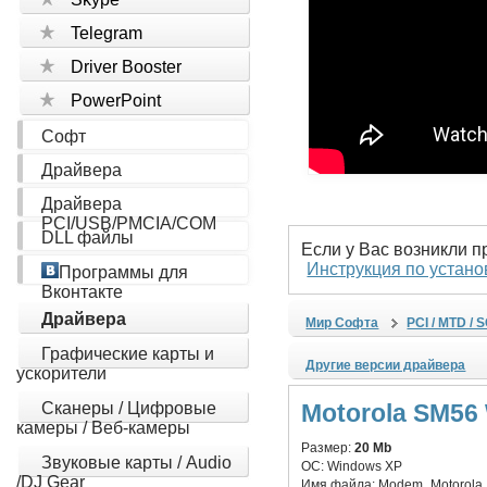
Telegram
Driver Booster
PowerPoint
Софт
Драйвера
Драйвера
PCI/USB/PMCIA/COM
DLL файлы
Если у Вас возникли 
Инструкция по устано
Программы для
Вконтакте
Драйвера
Мир Софта
PCI / MTD / 
Графические карты и
Другие версии драйвера
ускорители
Сканеры / Цифровые
Motorola SM56
камеры / Веб-камеры
Размер:
20 Mb
Звуковые карты / Audio
ОС:
Windows XP
/DJ Gear
Имя файла:
Modem_Motorola_D