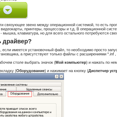
ути связующее звено между операционной системой, то есть пр
к видеокарты, принтеры, процессоры и т.д. В операционной сис
- мышка, клавиатура, но для всего остального потребуются све
ь драйвер?
, если имеется установочный файл, то необходимо просто запус
ановщика, а присутствуют только файлы с расширениями *.inf , *.dl
абочем столе выбрать значок (
Мой компьютер
) и нажать по н
вкладку (
Оборудование
) и нажимает на кнопку (
Диспетчер уст