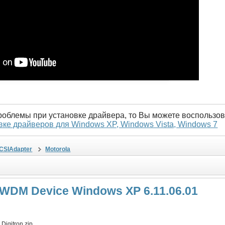
проблемы при установке драйвера, то Вы можете воспользов
вке драйверов для Windows XP, Windows Vista, Windows 7
SCSIAdapter
Motorola
 WDM Device Windows XP 6.11.06.01
igitron.zip