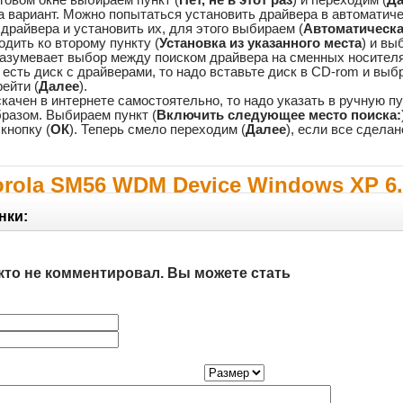
два вариант. Можно попытаться установить драйвера в автомати
драйвера и установить их, для этого выбираем (
Автоматическа
одить ко второму пункту (
Установка из указанного места
) и вы
разумевает выбор между поиском драйвера на сменных носителя
есть диск с драйверами, то надо вставьте диск в CD-rom и выбр
рейти (
Далее
).
качен в интернете самостоятельно, то надо указать в ручную п
разом. Выбираем пункт (
Включить следующее место поиска:
кнопку (
ОК
). Теперь смело переходим (
Далее
), если все сдела
orola SM56 WDM Device Windows XP 6.
нки:
кто не комментировал. Вы можете стать