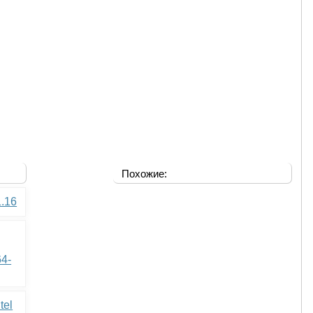
Похожие:
1.16
64-
tel