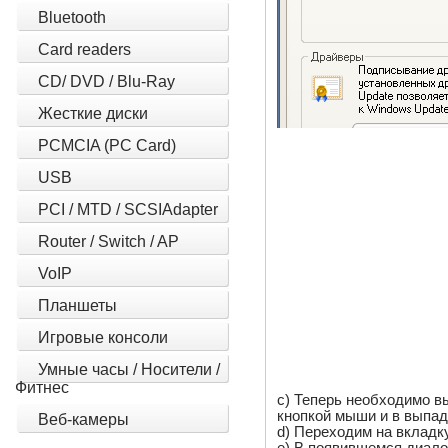
Bluetooth
Card readers
CD/ DVD / Blu-Ray
Жесткие диски
PCMCIA (PC Card)
USB
PCI / MTD / SCSIAdapter
Router / Switch / AP
VoIP
Планшеты
Игровые консоли
Умные часы / Носители /
Фитнес
c) Теперь необходимо в
кнопкой мыши и в выпа
Веб-камеры
d) Переходим на вкладку
e) В появившемся диало