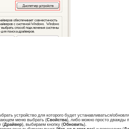
ыбрать устройство для которого будет устанавливаться/обновля
дающем меню выбрать (
Свойства
), либо можно просто дважды 
 (
Драйвер
), выбираем кнопку (
Обновить
).
говом окне выбираем пункт (
Нет, не в этот раз
) и переходим (
Д