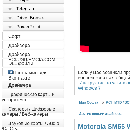
Telegram
Driver Booster
PowerPoint
Софт
Драйвера
Драйвера
PCI/USB/PMCIA/COM
DLL файлы
Если у Вас возникли пр
Программы для
воспользоваться общей
Вконтакте
Инструкция по установ
Драйвера
Windows 7
Графические карты и
ускорители
Мир Софта
PCI / MTD / S
Сканеры / Цифровые
камеры / Веб-камеры
Другие версии драйвера
Звуковые карты / Audio
Motorola SM56 
/DJ Gear