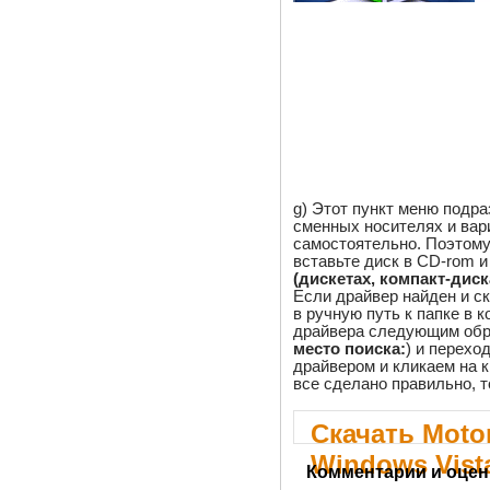
g) Этот пункт меню подр
сменных носителях и вар
самостоятельно. Поэтому 
вставьте диск в CD-rom и
(дискетах, компакт-диска
Если драйвер найден и ск
в ручную путь к папке в 
драйвера следующим обр
место поиска:
) и переход
драйвером и кликаем на к
все сделано правильно, т
Скачать Moto
Windows Vista
Комментарии и оцен