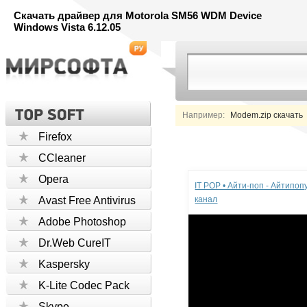
Скачать драйвер для Motorola SM56 WDM Device
Windows Vista 6.12.05
Например:
Modem.zip скачать
Firefox
CCleaner
Реклама
Opera
IT POP • Айти-поп - Айтипо
Avast Free Antivirus
канал
Adobe Photoshop
Dr.Web CureIT
Kaspersky
K-Lite Codec Pack
Skype