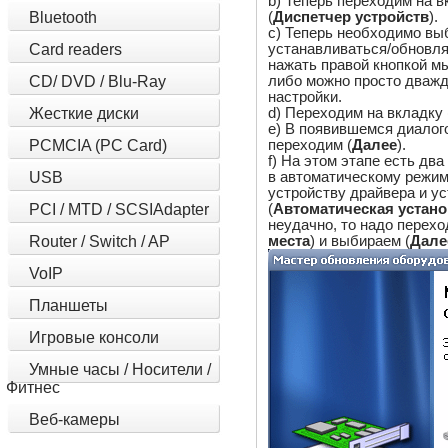
b) Теперь переходим на в
(
Диспетчер устройств
).
Bluetooth
c) Теперь необходимо вы
устанавливаться/обновля
Card readers
нажать правой кнопкой 
либо можно просто дважд
CD/ DVD / Blu-Ray
настройки.
d) Переходим на вкладку 
Жесткие диски
e) В появившемся диалог
переходим (
Далее
).
PCMCIA (PC Card)
f) На этом этапе есть дв
в автоматическому режим
USB
устройству драйвера и ус
(
Автоматическая устано
PCI / MTD / SCSIAdapter
неудачно, то надо перехо
места
) и выбираем (
Дале
Router / Switch / AP
VoIP
Планшеты
Игровые консоли
Умные часы / Носители /
Фитнес
Веб-камеры