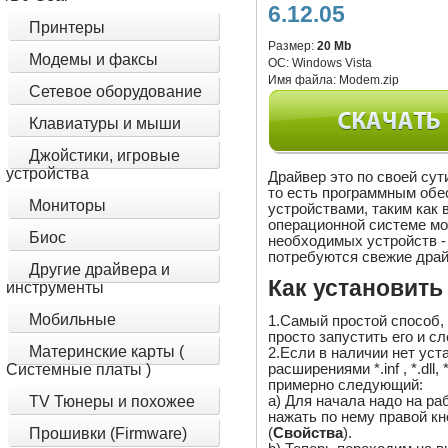
6.12.05
Принтеры
Размер:
20 Mb
Модемы и факсы
ОС:
Windows Vista
Имя файла:
Modem.zip
Сетевое оборудование
Клавиатуры и мыши
Джойстики, игровые
устройства
Драйвер это по своей су
то есть программным обе
Мониторы
устройствами, таким как 
операционной системе м
Биос
необходимых устройств - 
потребуются свежие драй
Другие драйвера и
Как установить
инструменты
Мобильные
1.Самый простой способ,
просто запустить его и с
Материнские карты (
2.Если в наличии нет ус
расширениями *.inf , *.dll,
Системные платы )
примерно следующий:
a) Для начала надо на ра
TV Тюнеры и похожее
нажать по нему правой 
(
Свойства
).
Прошивки (Firmware)