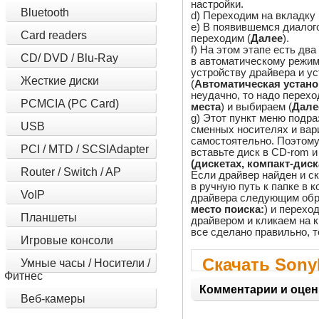
настройки.
Bluetooth
d) Переходим на вкладку 
e) В появившемся диалог
Card readers
переходим (
Далее
).
f) На этом этапе есть дв
CD/ DVD / Blu-Ray
в автоматическому режим
устройству драйвера и ус
Жесткие диски
(
Автоматическая устано
неудачно, то надо перехо
PCMCIA (PC Card)
места
) и выбираем (
Дале
g) Этот пункт меню подр
USB
сменных носителях и вар
самостоятельно. Поэтому 
PCI / MTD / SCSIAdapter
вставьте диск в CD-rom и
(дискетах, компакт-диска
Router / Switch / AP
Если драйвер найден и ск
в ручную путь к папке в 
VoIP
драйвера следующим обр
место поиска:
) и переход
Планшеты
драйвером и кликаем на к
все сделано правильно, т
Игровые консоли
Скачать Sony
Умные часы / Носители /
Фитнес
Upgrade Utili
Комментарии и оцен
Веб-камеры