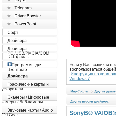
Telegram
Driver Booster
PowerPoint
Софт
Драйвера
Драйвера
PCI/USB/PMCIA/COM
DLL файлы
Если у Вас возникли пр
Программы для
воспользоваться общей
Вконтакте
Инструкция по установ
Драйвера
Windows 7
Графические карты и
ускорители
Мир Софта
Другие драйв
Сканеры / Цифровые
камеры / Веб-камеры
Другие версии драйвера
Звуковые карты / Audio
SonyВ® VAIOВ® 
/DJ Gear