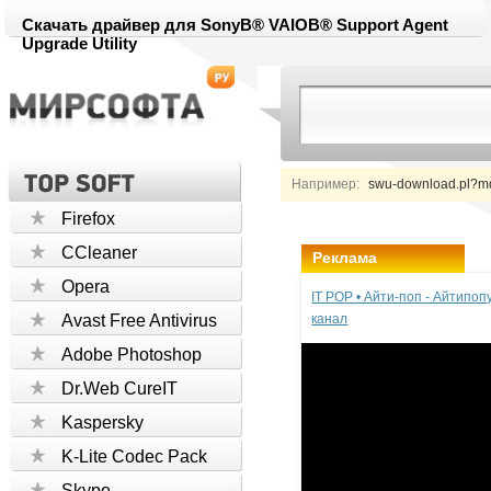
Скачать драйвер для SonyВ® VAIOВ® Support Agent
Upgrade Utility
Например:
swu-download.pl?m
Firefox
CCleaner
Реклама
Opera
IT POP • Айти-поп - Айтипо
Avast Free Antivirus
канал
Adobe Photoshop
Dr.Web CureIT
Kaspersky
K-Lite Codec Pack
Skype