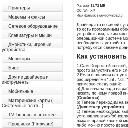
Размер:
11.73 MB
Принтеры
ОС:
Win XP
Имя файла:
swu-download.pl
Модемы и факсы
Драйвер это по своей су
Сетевое оборудование
то есть программным обе
устройствами, таким как 
Клавиатуры и мыши
операционной системе м
необходимых устройств - 
Джойстики, игровые
потребуются свежие драй
устройства
Как установить
Мониторы
1.Самый простой способ,
Биос
просто запустить его и с
2.Если в наличии нет ус
Другие драйвера и
расширениями *.inf , *.dll,
инструменты
примерно следующий:
a) Для начала надо на ра
Мобильные
нажать по нему правой 
(
Свойства
).
Материнские карты (
b) Теперь переходим на в
Системные платы )
(
Диспетчер устройств
).
c) Теперь необходимо вы
TV Тюнеры и похожее
устанавливаться/обновля
нажать правой кнопкой 
Прошивки (Firmware)
либо можно просто дважд