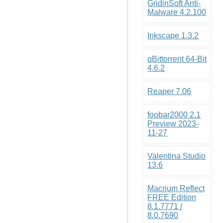
GridinSoft Anti-
Malware 4.2.100
Inkscape 1.3.2
qBittorrent 64-Bit
4.6.2
Reaper 7.06
foobar2000 2.1
Preview 2023-
11-27
Valentina Studio
13.6
Macrium Reflect
FREE Edition
8.1.7771 /
8.0.7690