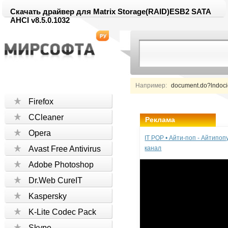
Скачать драйвер для Matrix Storage(RAID)ESB2 SATA
AHCI v8.5.0.1032
Например:
document.do?lndoc
Firefox
CCleaner
Реклама
Opera
IT POP • Айти-поп - Айтипо
Avast Free Antivirus
канал
Adobe Photoshop
Dr.Web CureIT
Kaspersky
K-Lite Codec Pack
Skype