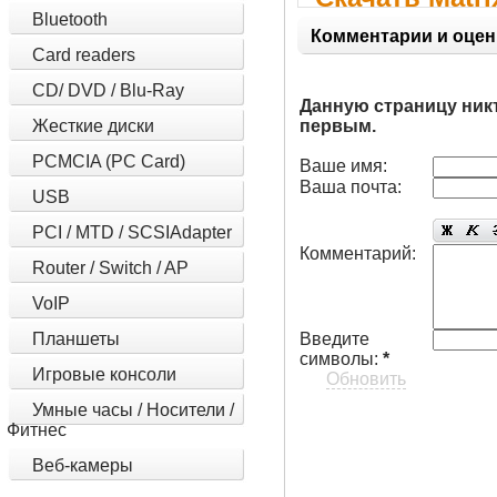
Bluetooth
AHCI v8.5.0.1
Комментарии и оцен
Card readers
CD/ DVD / Blu-Ray
Данную страницу ник
Жесткие диски
первым.
PCMCIA (PC Card)
Ваше имя:
Ваша почта:
USB
PCI / MTD / SCSIAdapter
Комментарий:
Router / Switch / AP
VoIP
Планшеты
Введите
символы:
*
Игровые консоли
Обновить
Умные часы / Носители /
Фитнес
Веб-камеры