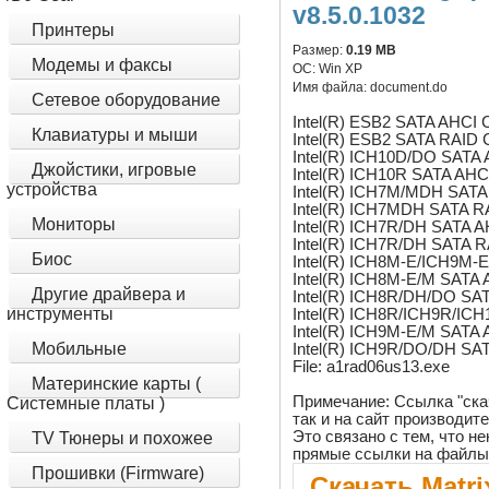
v8.5.0.1032
Принтеры
Размер:
0.19 MB
Модемы и факсы
ОС:
Win XP
Имя файла:
document.do
Сетевое оборудование
Intel(R) ESB2 SATA AHCI C
Клавиатуры и мыши
Intel(R) ESB2 SATA RAID C
Intel(R) ICH10D/DO SATA A
Джойстики, игровые
Intel(R) ICH10R SATA AHCI
устройства
Intel(R) ICH7M/MDH SATA 
Intel(R) ICH7MDH SATA RA
Мониторы
Intel(R) ICH7R/DH SATA AH
Intel(R) ICH7R/DH SATA RA
Биос
Intel(R) ICH8M-E/ICH9M-E
Intel(R) ICH8M-E/M SATA A
Другие драйвера и
Intel(R) ICH8R/DH/DO SAT
инструменты
Intel(R) ICH8R/ICH9R/ICH
Intel(R) ICH9M-E/M SATA A
Мобильные
Intel(R) ICH9R/DO/DH SAT
File: a1rad06us13.exe
Материнские карты (
Примечание: Ссылка "ска
Системные платы )
так и на сайт производит
Это связано с тем, что 
TV Тюнеры и похожее
прямые ссылки на файлы
Прошивки (Firmware)
Скачать Matr