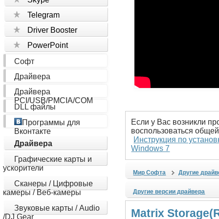
Telegram
Driver Booster
PowerPoint
Софт
Драйвера
Драйвера
PCI/USB/PMCIA/COM
DLL файлы
Если у Вас возникли пр
Программы для
воспользоваться общей
Вконтакте
Инструкция по установ
Драйвера
Windows 7
Графические карты и
ускорители
Мир Софта
Другие драйв
Сканеры / Цифровые
камеры / Веб-камеры
Другие версии драйвера
Звуковые карты / Audio
Matrix Storage
/DJ Gear