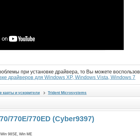
проблемы при установке драйвера, то Вы можете воспользов
вке драйверов для Windows XP, Windows Vista, Windows 7
е карты и ускорители
Trident Microsystems
70/770E/770ED (Cyber9397)
, Win 98SE, Win ME