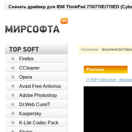
Скачать драйвер для IBM ThinkPad 770/770E/770ED (Cybe
Например:
document.do?site
Firefox
CCleaner
Реклама
Opera
IT POP • Айти-поп - Айтип
Avast Free Antivirus
Adobe Photoshop
Dr.Web CureIT
Kaspersky
K-Lite Codec Pack
Skype