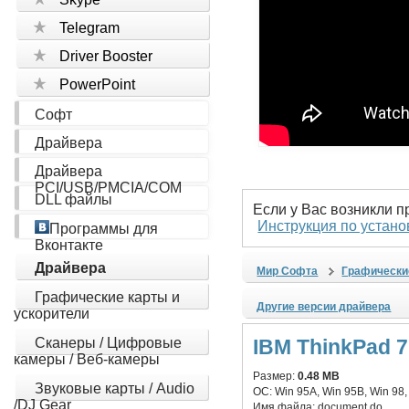
Telegram
Driver Booster
PowerPoint
Софт
Драйвера
Драйвера
PCI/USB/PMCIA/COM
DLL файлы
Если у Вас возникли 
Инструкция по устано
Программы для
Вконтакте
Драйвера
Мир Софта
Графически
Графические карты и
Другие версии драйвера
ускорители
Сканеры / Цифровые
IBM ThinkPad 7
камеры / Веб-камеры
Размер:
0.48 MB
Звуковые карты / Audio
ОС:
Win 95A, Win 95B, Win 98
/DJ Gear
Имя файла:
document.do