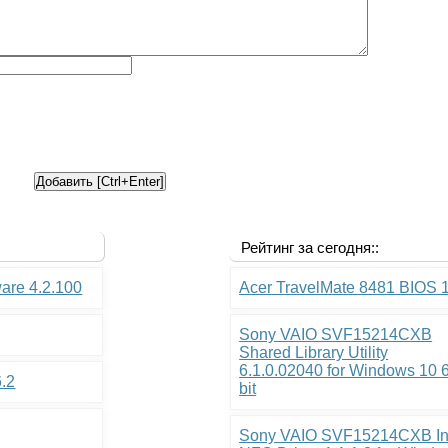
Рейтинг за сегодня::
ware 4.2.100
Acer TravelMate 8481 BIOS 
Sony VAIO SVF15214CXB
Shared Library Utility
6.1.0.02040 for Windows 10 
6.2
bit
Sony VAIO SVF15214CXB In