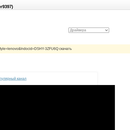
r9397)
style=lenovo&lndocid=DSHY-3ZFU6Q скачать
опулярный канал