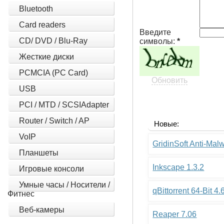
Bluetooth
Card readers
Введите
CD/ DVD / Blu-Ray
символы:
*
Жесткие диски
PCMCIA (PC Card)
Обновить
USB
PCI / MTD / SCSIAdapter
Router / Switch / AP
Новые:
VoIP
GridinSoft Anti-Mal
Планшеты
Inkscape 1.3.2
Игровые консоли
Умные часы / Носители /
qBittorrent 64-Bit 4.
Фитнес
Веб-камеры
Reaper 7.06