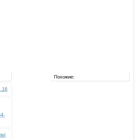
Похожие:
1.16
64-
tel