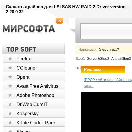
Скачать драйвер для LSI SAS HW RAID 2 Driver version
2.20.0.32
Например:
Step5.aspx?
Firefox
Step1=Server&Step2=Altos&Ste
CCleaner
скачать
Реклама
Opera
IT POP • Айти-поп - Айтипо
Avast Free Antivirus
канал
Adobe Photoshop
Dr.Web CureIT
Kaspersky
K-Lite Codec Pack
Skype