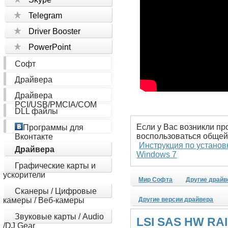
Telegram
Driver Booster
PowerPoint
Софт
Драйвера
Драйвера
PCI/USB/PMCIA/COM
DLL файлы
Если у Вас возникли пр
Программы для
воспользоваться общей
Вконтакте
Инструкция по установ
Драйвера
Windows 7
Графические карты и
ускорители
Мир Софта
Другие драйв
Сканеры / Цифровые
камеры / Веб-камеры
Другие версии драйвера
Звуковые карты / Audio
LSI SAS HW RAID
/DJ Gear