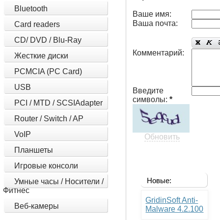
Bluetooth
Ваше имя:
Ваша почта:
Card readers
CD/ DVD / Blu-Ray
Комментарий:
Жесткие диски
PCMCIA (PC Card)
USB
Введите
символы:
*
PCI / MTD / SCSIAdapter
Router / Switch / AP
VoIP
Обновить
Планшеты
Игровые консоли
Новые:
Умные часы / Носители /
Фитнес
GridinSoft Anti-
Веб-камеры
Malware 4.2.100