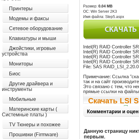
Размер:
0.04 MB
Принтеры
ОС:
Win Server 2K3
Имя файла:
Step5.aspx
Модемы и факсы
Сетевое оборудование
Клавиатуры и мыши
Intel(R) RAID Controller
Джойстики, игровые
Intel(R) RAID Controller 
устройства
Intel(R) RAID Controller
Intel(R) RAID Controlle
Мониторы
File: SAS RAID_LSI_2.20.
Биос
Примечание: Ссылка "ска
так и на сайт производит
Другие драйвера и
Это связано с тем, что 
инструменты
прямые ссылки на файлы
Мобильные
Скачать LSI S
Материнские карты (
2.20.0.32
Комментарии и оцен
Системные платы )
TV Тюнеры и похожее
Данную страницу ник
Прошивки (Firmware)
первым.