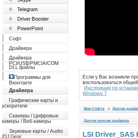
Telegram
Driver Booster
PowerPoint
Софт
Драйвера
Драйвера
PCI/USB/PMCIA/COM
DLL файлы
Если у Вас возникли пр
Программы для
воспользоваться общей
Вконтакте
Инструкция по установ
Драйвера
Windows 7
Графические карты и
ускорители
Мир Софта
Другие драйв
Сканеры / Цифровые
камеры / Веб-камеры
Другие версии драйвера
Звуковые карты / Audio
LSI Driver_SAS 
/DJ Gear