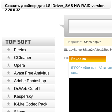
Скачать драйвер для LSI Driver_SAS HW RAID version
2.20.0.32
Например:
Step5.aspx?
Firefox
Step1=Server&Step2=Altos&Ste
CCleaner
скачать
Реклама
Opera
IT POP • Айти-поп - Айтипо
Avast Free Antivirus
канал
Adobe Photoshop
Dr.Web CureIT
Kaspersky
K-Lite Codec Pack
Skype