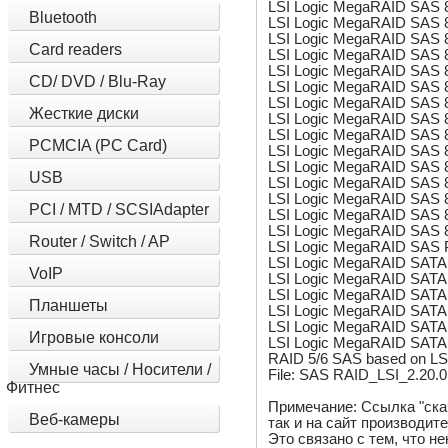
LSI Logic MegaRAID SAS 8
Bluetooth
LSI Logic MegaRAID SAS 8
LSI Logic MegaRAID SAS 8
Card readers
LSI Logic MegaRAID SAS 8
LSI Logic MegaRAID SAS 8
CD/ DVD / Blu-Ray
LSI Logic MegaRAID SAS 
LSI Logic MegaRAID SAS 8
Жесткие диски
LSI Logic MegaRAID SAS 
LSI Logic MegaRAID SAS 
PCMCIA (PC Card)
LSI Logic MegaRAID SAS 
LSI Logic MegaRAID SAS 8
USB
LSI Logic MegaRAID SAS 
LSI Logic MegaRAID SAS 
PCI / MTD / SCSIAdapter
LSI Logic MegaRAID SAS 8
LSI Logic MegaRAID SAS 8
Router / Switch / AP
LSI Logic MegaRAID SAS
LSI Logic MegaRAID SATA 
VoIP
LSI Logic MegaRAID SATA 
LSI Logic MegaRAID SATA 
Планшеты
LSI Logic MegaRAID SATA 
LSI Logic MegaRAID SATA 
Игровые консоли
LSI Logic MegaRAID SATA 
RAID 5/6 SAS based on L
Умные часы / Носители /
File: SAS RAID_LSI_2.20.
Фитнес
Примечание: Ссылка "ска
Веб-камеры
так и на сайт производит
Это связано с тем, что 