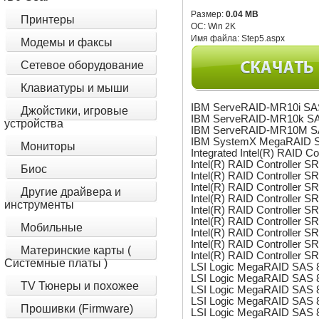
Размер:
0.04 MB
Принтеры
ОС:
Win 2K
Имя файла:
Step5.aspx
Модемы и факсы
Сетевое оборудование
Клавиатуры и мыши
IBM ServeRAID-MR10i SAS
Джойстики, игровые
IBM ServeRAID-MR10k SAS
устройства
IBM ServeRAID-MR10M SA
IBM SystemX MegaRAID SA
Мониторы
Integrated Intel(R) RAID
Intel(R) RAID Controller
Биос
Intel(R) RAID Controller
Intel(R) RAID Controller
Другие драйвера и
Intel(R) RAID Controller
инструменты
Intel(R) RAID Controller 
Intel(R) RAID Controller
Мобильные
Intel(R) RAID Controller
Intel(R) RAID Controller
Материнские карты (
Intel(R) RAID Controlle
Системные платы )
LSI Logic MegaRAID SAS 
LSI Logic MegaRAID SAS 8
TV Тюнеры и похожее
LSI Logic MegaRAID SAS 8
LSI Logic MegaRAID SAS 8
Прошивки (Firmware)
LSI Logic MegaRAID SAS 8