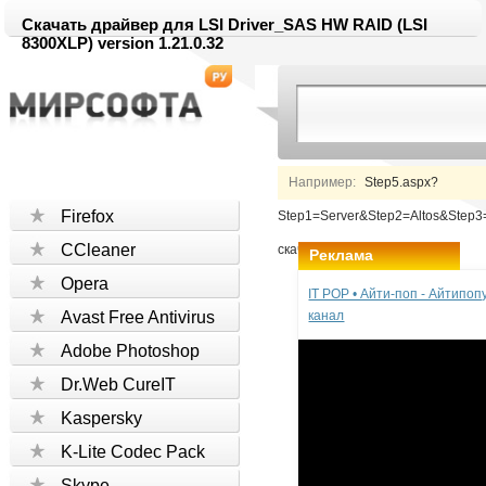
Скачать драйвер для LSI Driver_SAS HW RAID (LSI
8300XLP) version 1.21.0.32
Например:
Step5.aspx?
Firefox
Step1=Server&Step2=Altos&Ste
CCleaner
скачать
Реклама
Opera
IT POP • Айти-поп - Айтипо
Avast Free Antivirus
канал
Adobe Photoshop
Dr.Web CureIT
Kaspersky
K-Lite Codec Pack
Skype