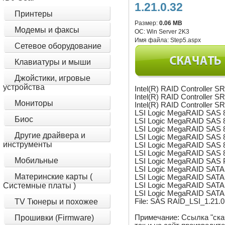
1.21.0.32
Принтеры
Размер:
0.06 MB
Модемы и факсы
ОС:
Win Server 2K3
Имя файла:
Step5.aspx
Сетевое оборудование
Клавиатуры и мыши
Джойстики, игровые
устройства
Intel(R) RAID Controller
Intel(R) RAID Controller
Мониторы
Intel(R) RAID Controlle
LSI Logic MegaRAID SAS 8
Биос
LSI Logic MegaRAID SAS 8
LSI Logic MegaRAID SAS 8
Другие драйвера и
LSI Logic MegaRAID SAS 8
инструменты
LSI Logic MegaRAID SAS 8
LSI Logic MegaRAID SAS 8
Мобильные
LSI Logic MegaRAID SAS
LSI Logic MegaRAID SATA 
Материнские карты (
LSI Logic MegaRAID SATA 
LSI Logic MegaRAID SATA 
Системные платы )
LSI Logic MegaRAID SATA 
File: SAS RAID_LSI_1.21.
TV Тюнеры и похожее
Примечание: Ссылка "ска
Прошивки (Firmware)