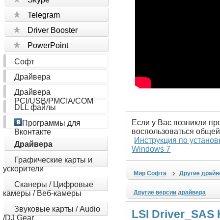
Telegram
Driver Booster
PowerPoint
Софт
Драйвера
Драйвера
PCI/USB/PMCIA/COM
DLL файлы
Если у Вас возникли пр
Программы для
воспользоваться общей
Вконтакте
Инструкция по установ
Драйвера
Windows 7
Графические карты и
ускорители
Мир Софта
Другие драйв
Сканеры / Цифровые
камеры / Веб-камеры
Другие версии драйвера
Звуковые карты / Audio
LSI Driver_SAS 
/DJ Gear