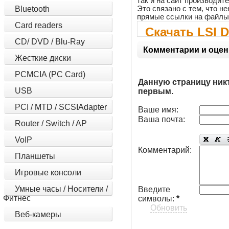
так и на сайт производит
Это связано с тем, что 
Bluetooth
прямые ссылки на файлы
Card readers
Скачать LSI 
CD/ DVD / Blu-Ray
8300XLP) vers
Комментарии и оцен
Жесткие диски
PCMCIA (PC Card)
Данную страницу ник
USB
первым.
PCI / MTD / SCSIAdapter
Ваше имя:
Ваша почта:
Router / Switch / AP
VoIP
Комментарий:
Планшеты
Игровые консоли
Умные часы / Носители /
Введите
Фитнес
символы:
*
Обновить
Веб-камеры