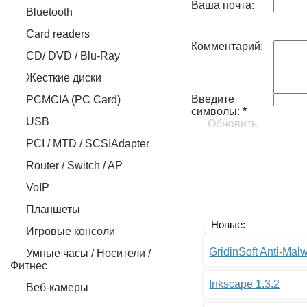
Ваша почта:
Bluetooth
Card readers
Комментарий:
CD/ DVD / Blu-Ray
Жесткие диски
Введите
PCMCIA (PC Card)
символы:
*
USB
Обновить
PCI / MTD / SCSIAdapter
Router / Switch / AP
VoIP
Планшеты
Новые:
Игровые консоли
GridinSoft Anti-Mal
Умные часы / Носители /
Фитнес
Inkscape 1.3.2
Веб-камеры