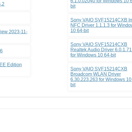
6.1.0.02040 for Windows 10 
6.2
bit
Sony VAIO SVF15214CXB In
NFC Driver 1.1.1.3 for Wind
10 64-bit
view 2023-11-
Sony VAIO SVF15214CXB
Realtek Audio Driver 6.0.1.7
.6
for Windows 10 64-bit
EE Edition
Sony VAIO SVF15214CXB
Broadcom WLAN Driver
6.30.223.263 for Windows 10
bit