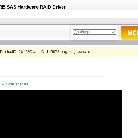
RВ SAS Hardware RAID Driver
?ProductID=2817&DwnldID=14597&lang=eng скачать
опулярный канал