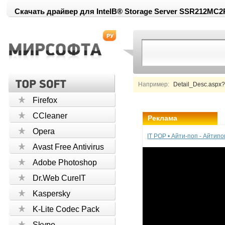
Скачать драйвер для IntelВ® Storage Server SSR212MC2
Например:
Detail_Desc.aspx
Firefox
CCleaner
Реклама
Opera
IT POP • Айти-поп - Айтип
Avast Free Antivirus
Adobe Photoshop
Dr.Web CureIT
Kaspersky
K-Lite Codec Pack
Skype