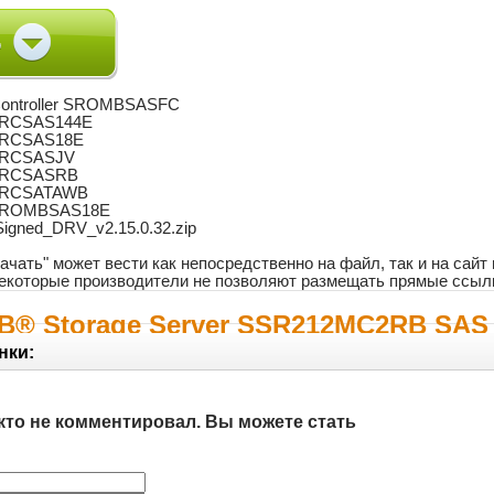
D Controller SROMBSASFC
r SRCSAS144E
r SRCSAS18E
r SRCSASJV
r SRCSASRB
r SRCSATAWB
er SROMBSAS18E
Signed_DRV_v2.15.0.32.zip
ачать" может вести как непосредственно на файл, так и на сай
 некоторые производители не позволяют размещать прямые ссыл
lВ® Storage Server SSR212MC2RВ SAS
нки:
кто не комментировал. Вы можете стать