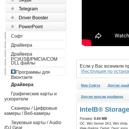
Telegram
Driver Booster
PowerPoint
Софт
Драйвера
Драйвера
PCI/USB/PMCIA/COM
DLL файлы
Если у Вас возникли 
Инструкция по устано
Программы для
Вконтакте
Драйвера
Мир Софта
Другие дра
Графические карты и
Другие версии драйвера
ускорители
Сканеры / Цифровые
IntelВ® Stora
камеры / Веб-камеры
Размер:
0.04 MB
Звуковые карты / Audio
ОС:
Win Server 2K3, Win Vista
/DJ Gear
Имя файла:
Detail_Desc.aspx