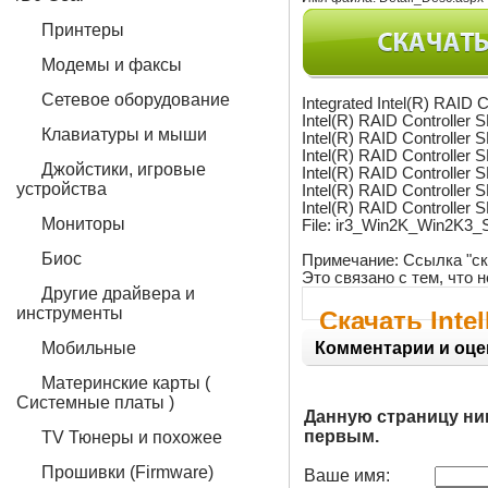
Принтеры
Модемы и факсы
Сетевое оборудование
Integrated Intel(R) RAI
Intel(R) RAID Controlle
Клавиатуры и мыши
Intel(R) RAID Controlle
Intel(R) RAID Controlle
Джойстики, игровые
Intel(R) RAID Controlle
устройства
Intel(R) RAID Controlle
Intel(R) RAID Controll
Мониторы
File: ir3_Win2K_Win2K3_
Биос
Примечание: Ссылка "ск
Это связано с тем, что
Другие драйвера и
инструменты
Скачать Inte
Мобильные
Комментарии и оце
Материнские карты (
Системные платы )
Данную страницу ни
первым.
TV Тюнеры и похожее
Прошивки (Firmware)
Ваше имя: