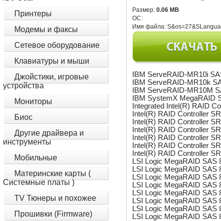
Размер:
0.06 MB
Принтеры
ОС:
Имя файла:
S&os=27&SLangua
Модемы и факсы
Сетевое оборудование
Клавиатуры и мыши
IBM ServeRAID-MR10i SAS
Джойстики, игровые
IBM ServeRAID-MR10k SAS
устройства
IBM ServeRAID-MR10M SA
IBM SystemX MegaRAID SA
Мониторы
Integrated Intel(R) RAID
Intel(R) RAID Controller
Биос
Intel(R) RAID Controller
Intel(R) RAID Controller
Другие драйвера и
Intel(R) RAID Controller
инструменты
Intel(R) RAID Controller
Intel(R) RAID Controlle
Мобильные
LSI Logic MegaRAID SAS 
LSI Logic MegaRAID SAS 8
Материнские карты (
LSI Logic MegaRAID SAS 8
Системные платы )
LSI Logic MegaRAID SAS 8
LSI Logic MegaRAID SAS 8
TV Тюнеры и похожее
LSI Logic MegaRAID SAS 8
LSI Logic MegaRAID SAS 8
Прошивки (Firmware)
LSI Logic MegaRAID SAS 8