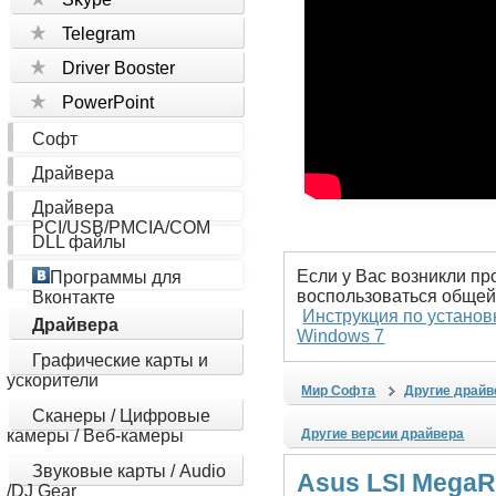
Telegram
Driver Booster
PowerPoint
Софт
Драйвера
Драйвера
PCI/USB/PMCIA/COM
DLL файлы
Если у Вас возникли пр
Программы для
воспользоваться общей
Вконтакте
Инструкция по установ
Драйвера
Windows 7
Графические карты и
ускорители
Мир Софта
Другие драйв
Сканеры / Цифровые
камеры / Веб-камеры
Другие версии драйвера
Звуковые карты / Audio
Asus LSI MegaR
/DJ Gear