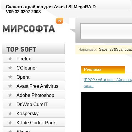
Скачать драйвер для Asus LSI MegaRAID
V09.32.0207.2008
Например:
S&os=27&SLanguag
Firefox
CCleaner
Реклама
Opera
IT POP • Айти-поп - Айтипо
Avast Free Antivirus
канал
Adobe Photoshop
Dr.Web CureIT
Kaspersky
K-Lite Codec Pack
Skype