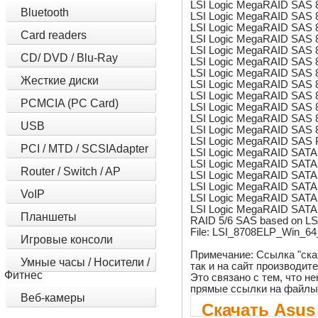
LSI Logic MegaRAID SAS 8
Bluetooth
LSI Logic MegaRAID SAS 8
LSI Logic MegaRAID SAS 
Card readers
LSI Logic MegaRAID SAS 8
LSI Logic MegaRAID SAS 
CD/ DVD / Blu-Ray
LSI Logic MegaRAID SAS 
LSI Logic MegaRAID SAS 
Жесткие диски
LSI Logic MegaRAID SAS 8
LSI Logic MegaRAID SAS 
PCMCIA (PC Card)
LSI Logic MegaRAID SAS 
LSI Logic MegaRAID SAS 8
USB
LSI Logic MegaRAID SAS 8
LSI Logic MegaRAID SAS
PCI / MTD / SCSIAdapter
LSI Logic MegaRAID SATA 
LSI Logic MegaRAID SATA 
Router / Switch / AP
LSI Logic MegaRAID SATA 
LSI Logic MegaRAID SATA 
VoIP
LSI Logic MegaRAID SATA 
LSI Logic MegaRAID SATA 
Планшеты
RAID 5/6 SAS based on L
File: LSI_8708ELP_Win_64
Игровые консоли
Примечание: Ссылка "ска
Умные часы / Носители /
так и на сайт производит
Фитнес
Это связано с тем, что 
прямые ссылки на файлы
Веб-камеры
Скачать Asus