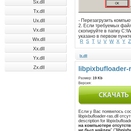
Sx.dll
Tx.dll
- Перезагрузить компью
Ux.dll
2. Если требуемых файло
Vx.dll
скопируйте в папку C:\
указано в первом пункт
Wx.dll
R
S
T
U
V
W
X
Y
Xx.dll
lx.dll
Yx.dll
Zx.dll
libpixbufloader-r
Размер:
19 Kb
Версия:
Если у Вас появилось со
libpixbufloader-ras.dll от
description for libpixbufloade
на компьютере отсутствуе
не был найден
" ("
libpixb