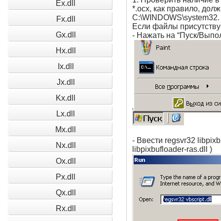
Ex.dll
*.ocx, как правило, до
C:\WINDOWS\system32.
Fx.dll
Если файлы присутствую
Gx.dll
- Нажать на “Пуск/Выпо
Hx.dll
Ix.dll
Jx.dll
Kx.dll
Lx.dll
Mx.dll
- Ввести regsvr32 libpixb
Nx.dll
libpixbufloader-ras.dll )
Ox.dll
Px.dll
Qx.dll
Rx.dll