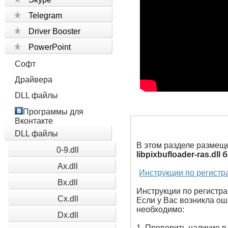
Telegram
Driver Booster
PowerPoint
Софт
Драйвера
DLL файлы
Программы для
Вконтакте
DLL файлы
В этом разделе размещ
0-9.dll
libpixbufloader-ras.dll
Ax.dll
Инструкции по регистр
Bx.dll
Инструкции по регистрац
Cx.dll
Если у Вас возникла оши
необходимо:
Dx.dll
1. Проверить наличие в