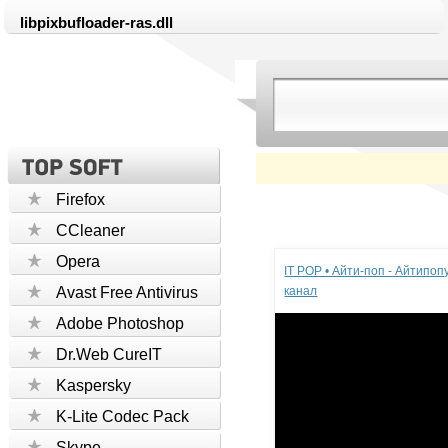
libpixbufloader-ras.dll
Firefox
CCleaner
Реклама
Opera
IT POP • Айти-поп - Айтипо
Avast Free Antivirus
канал
Adobe Photoshop
Dr.Web CureIT
Kaspersky
K-Lite Codec Pack
Skype