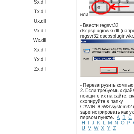
Sx.dll
Tx.dll
или
Ux.dll
- Ввести regsvr32
Vx.dll
dscpspluginwkr.dll (нап
regsvr32 dscpspluginwkr.d
Wx.dll
Xx.dll
Yx.dll
Zx.dll
- Перезагрузить компью
2. Если требуемых файл
поищите их на сайте, ск
скопируйте в папку
C:\WINDOWS\system32 
зарегистрировать как у
первом пункте.
A
B
C
H
I
J
K
L
M
N
O
P
U
V
W
X
Y
Z