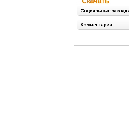
Скачать
dscpspluginwk
Социальные закладк
Комментарии: