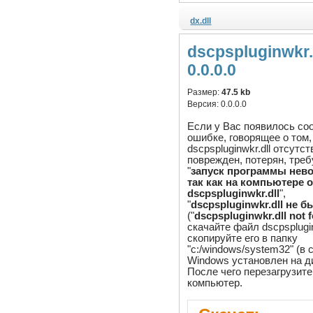
dx.dll
dscpspluginwkr.
0.0.0.0
Размер:
47.5 kb
Версия:
0.0.0.0
Если у Вас появилось со
ошибке, говорящее о том,
dscpspluginwkr.dll отсутст
поврежден, потерян, треб
"
запуск программы нев
так как на компьютере о
dscpspluginwkr.dll
",
"
dscpspluginwkr.dll не 
("
dscpspluginwkr.dll not 
скачайте файл dscpsplugin
скопируйте его в папку
"c:/windows/system32" (в
Windows установлен на ди
После чего перезагрузите
компьютер.