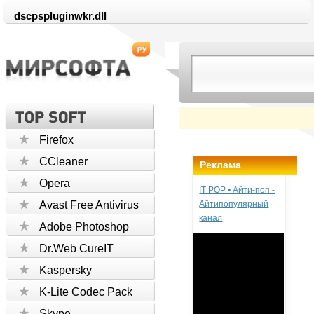
dscpspluginwkr.dll
Firefox
CCleaner
Реклама
Opera
IT POP • Айти-поп -
Avast Free Antivirus
Айтипопулярный
канал
Adobe Photoshop
Dr.Web CureIT
Kaspersky
K-Lite Codec Pack
Skype