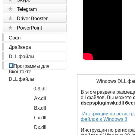
Telegram
Driver Booster
PowerPoint
Софт
Драйвера
DLL файлы
Программы для
Вконтакте
DLL файлы
Windows DLL ф
0-9.dll
В этом разделе размещ
dll файлов. Вы можете
Ax.dll
dscpspluginwkr.dll бе
Bx.dll
Инструкции по регистр
Cx.dll
файлов в Windows 8
Dx.dll
Инструкции по регистр