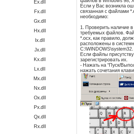
файлов в Windows 98, XP
Ex.dll
Если у Вас возникла ош
связанная с файлами *.dl
Fx.dll
необходимо:
Gx.dll
1. Проверить наличие в
Hx.dll
требуемых файлов. Файл
*.ocx, как правило, дол
Ix.dll
расположены в системн
C:\WINDOWS\system32.
Jx.dll
Если файлы присутству
Kx.dll
зарегистрировать их.
- Нажать на “Пуск/Выпо
Lx.dll
нажать сочетания клав
Mx.dll
Nx.dll
Ox.dll
Px.dll
Qx.dll
Rx.dll