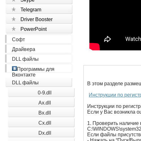
Telegram
Driver Booster
PowerPoint
Софт
Драйвера
DLL файлы
Программы для
Вконтакте
DLL файлы
В этом разделе разме
0-9.dll
Инструкции по регист
Ax.dll
Инструкции по регистр
Если у Вас возникла ош
Bx.dll
Cx.dll
1. Проверить наличие 
C:\WINDOWS\system32
Dx.dll
Если файлы присутству
- Нажать на “Пуск/Вып