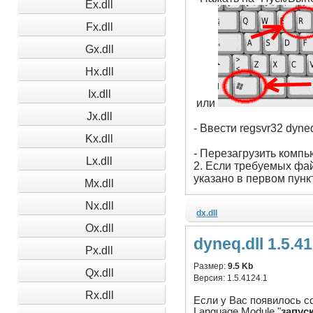
Ex.dll
Fx.dll
Gx.dll
Hx.dll
Ix.dll
или
Jx.dll
- Ввести regsvr32 dyneq
Kx.dll
- Перезагрузить компь
Lx.dll
2. Если требуемых фай
указано в первом пунк
Mx.dll
Nx.dll
dx.dll
Ox.dll
dyneq.dll 1.5.4
Px.dll
Размер:
9.5 Kb
Qx.dll
Версия:
1.5.4124.1
Rx.dll
Если у Вас появилось со
Language Module "
запус