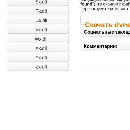
Sx.dll
found
"), то скачайте фа
перезагрузите компьюте
Tx.dll
Ux.dll
Скачать dyne
Vx.dll
Социальные заклад
Wx.dll
Комментарии:
Xx.dll
Yx.dll
Zx.dll