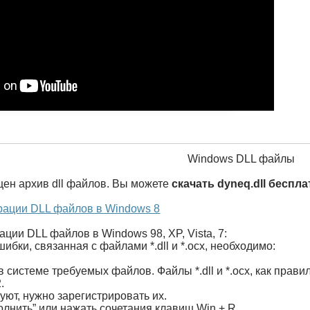
Windows DLL файлы
щен архив dll файлов. Вы можете
скачать dyneq.dll беспл
рации DLL файлов в Windows 8
ации DLL файлов в Windows 98, XP, Vista, 7:
ибки, связанная с файлами *.dll и *.ocx, необходимо:
в системе требуемых файлов. Файлы *.dll и *.ocx, как пра
.
ют, нужно зарегистрировать их.
олнить” или нажать сочетания клавиш Win + R