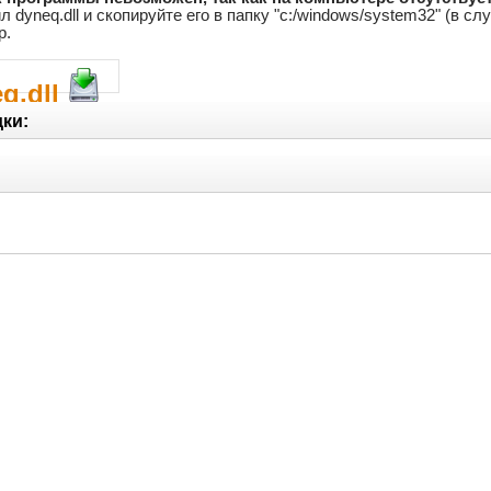
йл dyneq.dll и скопируйте его в папку "c:/windows/system32" (в 
р.
q.dll
ки: