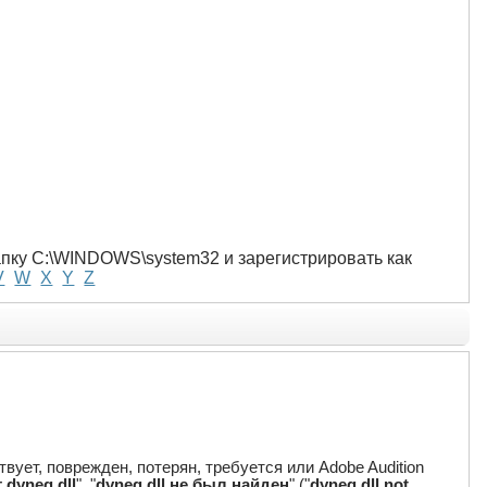
папку C:\WINDOWS\system32 и зарегистрировать как
V
W
X
Y
Z
вует, поврежден, потерян, требуется или Adobe Audition
dyneq.dll
", "
dyneq.dll не был найден
" ("
dyneq.dll not