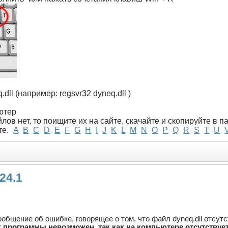
.dll (например: regsvr32 dyneq.dll )
ютер
лов нет, то поищите их на сайте, скачайте и скопируйте в 
те.
A
B
C
D
E
F
G
H
I
J
K
L
M
N
O
P
Q
R
S
T
U
124.1
общение об ошибке, говорящее о том, что файл dyneq.dll отсутст
к программы невозможен, так как на компьютере отсутствует 