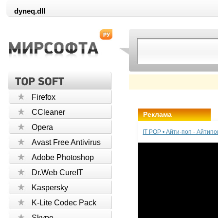
dyneq.dll
Firefox
CCleaner
Реклама
Opera
IT POP • Айти-поп - Айтип
Avast Free Antivirus
Adobe Photoshop
Dr.Web CureIT
Kaspersky
K-Lite Codec Pack
Skype