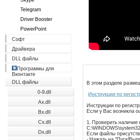
Telegram
Driver Booster
PowerPoint
Софт
Драйвера
DLL файлы
Программы для
Вконтакте
DLL файлы
В этом разделе разме
0-9.dll
Инструкции по регист
Ax.dll
Инструкции по регистр
Если у Вас возникла ош
Bx.dll
Cx.dll
1. Проверить наличие 
C:\WINDOWS\system32
Dx.dll
Если файлы присутству
- Нажать на “Пуск/Вып