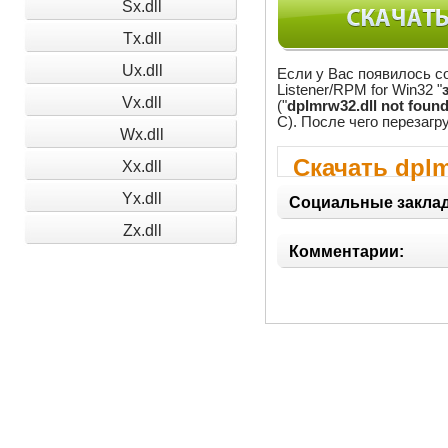
Sx.dll
Tx.dll
Ux.dll
Если у Вас появилось со
Listener/RPM for Win32 "
Vx.dll
("
dplmrw32.dll not foun
C). После чего перезагр
Wx.dll
Скачать dplm
Xx.dll
Yx.dll
Социальные заклад
Zx.dll
Комментарии: