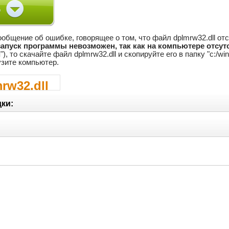
общение об ошибке, говорящее о том, что файл dplmrw32.dll от
запуск программы невозможен, так как на компьютере отсутс
d
"), то скачайте файл dplmrw32.dll и скопируйте его в папку "c:
узите компьютер.
rw32.dll
ки: