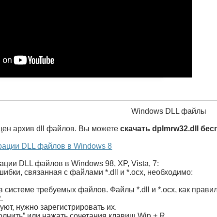
Windows DLL файлы
щен архив dll файлов. Вы можете
скачать dplmrw32.dll бе
рации DLL файлов в Windows 8
ации DLL файлов в Windows 98, XP, Vista, 7:
ибки, связанная с файлами *.dll и *.ocx, необходимо:
в системе требуемых файлов. Файлы *.dll и *.ocx, как пра
.
ют, нужно зарегистрировать их.
олнить” или нажать сочетания клавиш Win + R