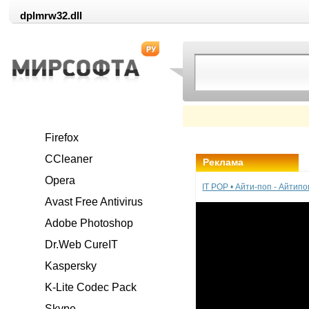
dplmrw32.dll
Firefox
CCleaner
Реклама
Opera
IT POP • Айти-поп - Айтип
Avast Free Antivirus
Adobe Photoshop
Dr.Web CureIT
Kaspersky
K-Lite Codec Pack
Skype