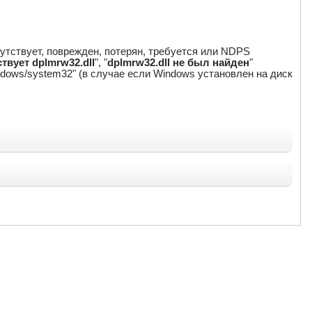
сутствует, поврежден, потерян, требуется или NDPS
твует dplmrw32.dll
", "
dplmrw32.dll не был найден
"
/windows/system32" (в случае если Windows установлен на диск