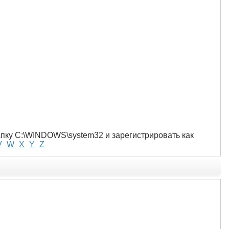
папку C:\WINDOWS\system32 и зарегистрировать как
V
W
X
Y
Z