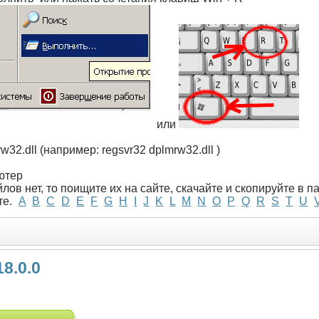
или
w32.dll (например: regsvr32 dplmrw32.dll )
ютер
лов нет, то поищите их на сайте, скачайте и скопируйте в 
те.
A
B
C
D
E
F
G
H
I
J
K
L
M
N
O
P
Q
R
S
T
U
18.0.0