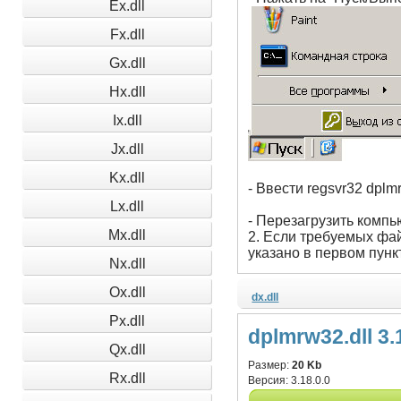
Ex.dll
Fx.dll
Gx.dll
Hx.dll
Ix.dll
Jx.dll
Kx.dll
- Ввести regsvr32 dplmr
Lx.dll
- Перезагрузить компь
Mx.dll
2. Если требуемых фай
указано в первом пунк
Nx.dll
Ox.dll
dx.dll
Px.dll
dplmrw32.dll 3.
Qx.dll
Размер:
20 Kb
Rx.dll
Версия:
3.18.0.0