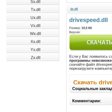
Sx.dll
dx.dll
Tx.dll
Ux.dll
drivespeed.dll
Vx.dll
Размер:
10,5 Кб
Версия:
Wx.dll
Xx.dll
Yx.dll
Если у Вас появилось со
Zx.dll
программы невозможен,
скачайте файл drivespee
перезагрузите компьюте
Скачать driv
Социальные заклад
Комментарии: