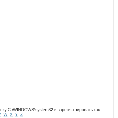
папку C:\WINDOWS\system32 и зарегистрировать как
V
W
X
Y
Z