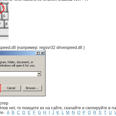
speed.dll (например: regsvr32 drivespeed.dll )
ютер
лов нет, то поищите их на сайте, скачайте и скопируйте в 
те.
A
B
C
D
E
F
G
H
I
J
K
L
M
N
O
P
Q
R
S
T
U