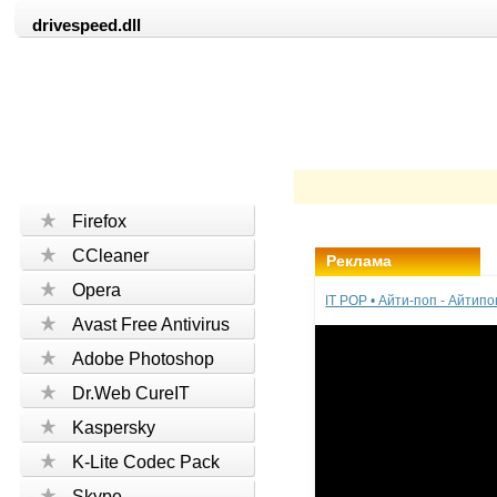
drivespeed.dll
Firefox
CCleaner
Реклама
Opera
IT POP • Айти-поп - Айтип
Avast Free Antivirus
Adobe Photoshop
Dr.Web CureIT
Kaspersky
K-Lite Codec Pack
Skype