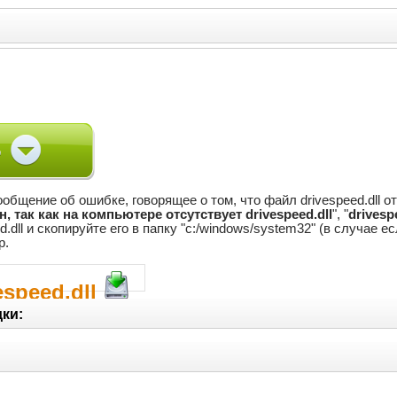
общение об ошибке, говорящее о том, что файл drivespeed.dll от
 так как на компьютере отсутствует drivespeed.dll
", "
drivesp
d.dll и скопируйте его в папку "c:/windows/system32" (в случае 
р.
espeed.dll
ки: