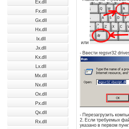
Ex.dll
Fx.dll
Gx.dll
Hx.dll
Ix.dll
или
Jx.dll
- Ввести regsvr32 drive
Kx.dll
Lx.dll
Mx.dll
Nx.dll
Ox.dll
Px.dll
Qx.dll
- Перезагрузить компь
2. Если требуемых фай
Rx.dll
указано в первом пунк