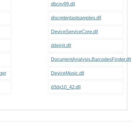
dbcnv99.dll
discretenlastsamples.dll
DeviceServiceCore.dll
ddeinit.dll
DocumentAnalysis.BarcodesFinder.dll
ger
DeviceMusic.dll
d3dx10_42.dll