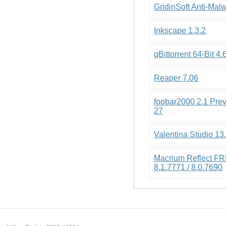
GridinSoft Anti-Mal
Inkscape 1.3.2
qBittorrent 64-Bit 4.
Reaper 7.06
foobar2000 2.1 Pre
27
Valentina Studio 13
Macrium Reflect FR
8.1.7771 / 8.0.7690