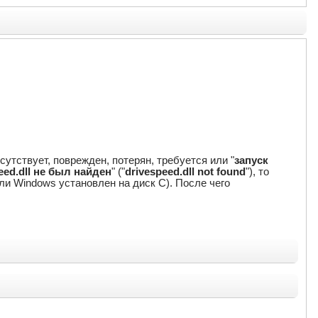
сутствует, поврежден, потерян, требуется или "
запуск
eed.dll не был найден
" ("
drivespeed.dll not found
"), то
если Windows установлен на диск C). После чего