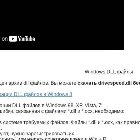
Windows DLL файлы
щен архив dll файлов. Вы можете
скачать drivespeed.dll б
рации DLL файлов в Windows 8
ации DLL файлов в Windows 98, XP, Vista, 7:
ибки, связанная с файлами *.dll и *.ocx, необходимо:
в системе требуемых файлов. Файлы *.dll и *.ocx, как пра
.
ют, нужно зарегистрировать их.
олнить” или нажать сочетания клавиш Win + R