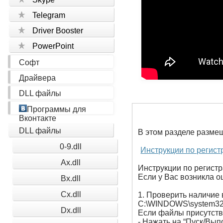
Telegram
Driver Booster
PowerPoint
Софт
Драйвера
DLL файлы
Программы для
Вконтакте
DLL файлы
В этом разделе разме
0-9.dll
Инструкции по регист
Ax.dll
Инструкции по регистр
Если у Вас возникла ош
Bx.dll
Cx.dll
1. Проверить наличие 
C:\WINDOWS\system32
Dx.dll
Если файлы присутству
- Нажать на “Пуск/Вып