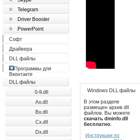
Telegram
Driver Booster
PowerPoint
Софт
Драйвера
DLL файлы
Программы для
Вконтакте
DLL файлы
Windows DLL файлы
0-9.dll
В этом разделе
Ax.dll
размещен архив dll
Bx.dll
файлов. Вы можете
скачать dminfo.dll
Cx.dll
бесплатно
.
Dx.dll
Инструкции по