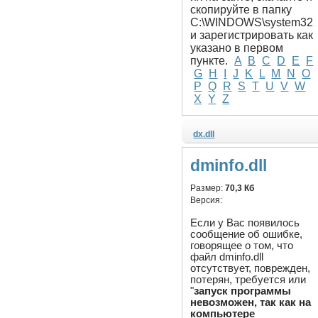
скопируйте в папку
C:\WINDOWS\system32
и зарегистрировать как
указано в первом
пункте.
A
B
C
D
E
F
G
H
I
J
K
L
M
N
O
P
Q
R
S
T
U
V
W
X
Y
Z
dx.dll
dminfo.dll
Размер:
70,3 Кб
Версия:
Если у Вас появилось
сообщение об ошибке,
говорящее о том, что
файл dminfo.dll
отсутствует, поврежден,
потерян, требуется или
"
запуск программы
невозможен, так как на
компьютере