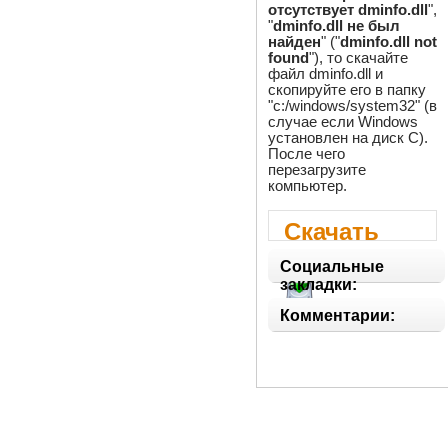
отсутствует dminfo.dll
",
"
dminfo.dll не был
найден
" ("
dminfo.dll not
found
"), то скачайте
файл dminfo.dll и
скопируйте его в папку
"c:/windows/system32" (в
случае если Windows
установлен на диск C).
После чего
перезагрузите
компьютер.
Скачать
dminfo.dll
Социальные
закладки:
Комментарии: