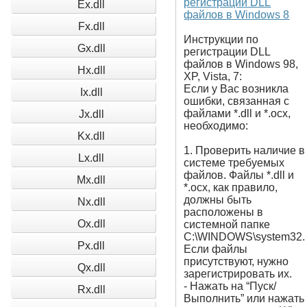
регистрации DLL
Ex.dll
файлов в Windows 8
Fx.dll
Инструкции по
Gx.dll
регистрации DLL
файлов в Windows 98,
Hx.dll
XP, Vista, 7:
Если у Вас возникла
Ix.dll
ошибки, связанная с
файлами *.dll и *.ocx,
Jx.dll
необходимо:
Kx.dll
1. Проверить наличие в
Lx.dll
системе требуемых
файлов. Файлы *.dll и
Mx.dll
*.ocx, как правило,
должны быть
Nx.dll
расположены в
Ox.dll
системной папке
C:\WINDOWS\system32.
Px.dll
Если файлы
присутствуют, нужно
Qx.dll
зарегистрировать их.
- Нажать на “Пуск/
Rx.dll
Выполнить” или нажать