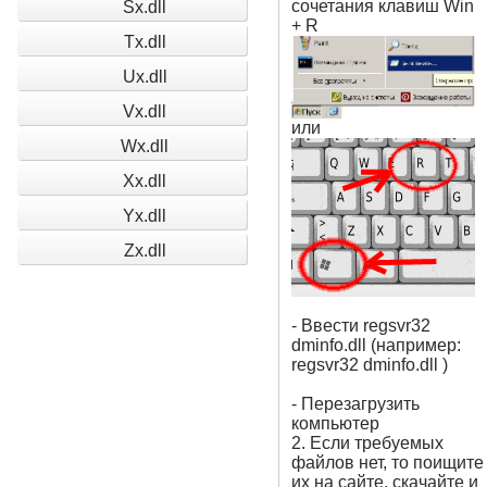
сочетания клавиш Win
Sx.dll
+ R
Tx.dll
Ux.dll
Vx.dll
или
Wx.dll
Xx.dll
Yx.dll
Zx.dll
- Ввести regsvr32
dminfo.dll (например:
regsvr32 dminfo.dll )
- Перезагрузить
компьютер
2. Если требуемых
файлов нет, то поищите
их на сайте, скачайте и