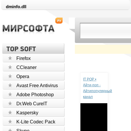
dminfo.dll
Firefox
CCleaner
Реклама
Opera
IT POP •
Avast Free Antivirus
Айти-поп -
Айтипопулярный
Adobe Photoshop
канал
Dr.Web CureIT
Kaspersky
K-Lite Codec Pack
Skype