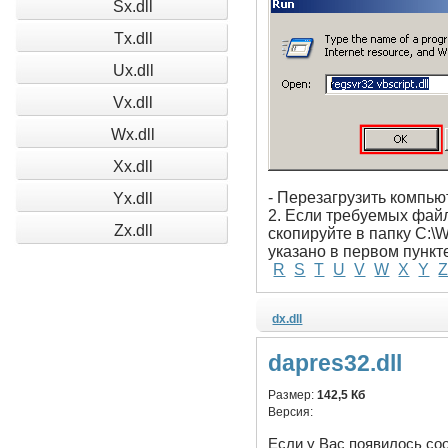
Sx.dll
Tx.dll
Ux.dll
Vx.dll
Wx.dll
Xx.dll
- Перезагрузить компью
Yx.dll
2. Если требуемых файло
Zx.dll
скопируйте в папку C:\
указано в первом пункт
R
S
T
U
V
W
X
Y
dx.dll
dapres32.dll
Размер:
142,5 Кб
Версия:
Если у Вас появилось со