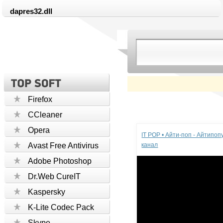
dapres32.dll
Firefox
CCleaner
Реклама
Opera
IT POP • Айти-поп - Айтипо
Avast Free Antivirus
канал
Adobe Photoshop
Dr.Web CureIT
Kaspersky
K-Lite Codec Pack
Skype