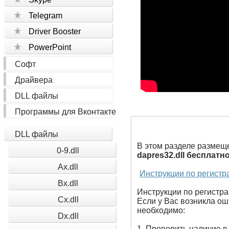
Telegram
Driver Booster
PowerPoint
Софт
Драйвера
DLL файлы
Программы для Вконтакте
DLL файлы
В этом разделе размещ
0-9.dll
dapres32.dll бесплатн
Ax.dll
Инструкции по регистр
Bx.dll
Инструкции по регистрац
Cx.dll
Если у Вас возникла оши
необходимо:
Dx.dll
1. Проверить наличие в