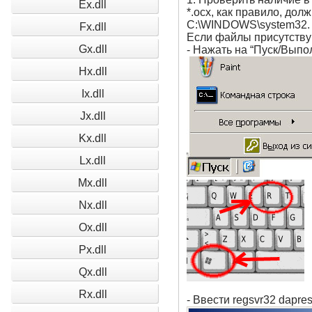
Ex.dll
*.ocx, как правило, до
C:\WINDOWS\system32.
Fx.dll
Если файлы присутствую
Gx.dll
- Нажать на “Пуск/Выпо
Hx.dll
Ix.dll
Jx.dll
Kx.dll
Lx.dll
Mx.dll
Nx.dll
Ox.dll
Px.dll
Qx.dll
Rx.dll
- Ввести regsvr32 dapres