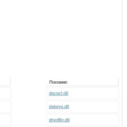
Похожие:
dpcpcl.dll
dxkeys.dll
drvoffin.dll