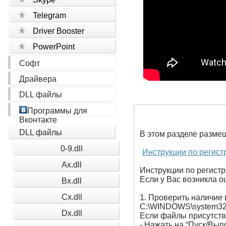
Telegram
Driver Booster
PowerPoint
Софт
Драйвера
DLL файлы
Программы для
Вконтакте
DLL файлы
В этом разделе разме
0-9.dll
Инструкции по регист
Ax.dll
Инструкции по регистр
Если у Вас возникла ош
Bx.dll
Cx.dll
1. Проверить наличие 
C:\WINDOWS\system32
Dx.dll
Если файлы присутству
- Нажать на “Пуск/Вып