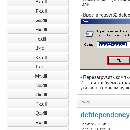
Ex.dll
или
Fx.dll
- Ввести regsvr32 defd
Gx.dll
Hx.dll
Ix.dll
Jx.dll
Kx.dll
Lx.dll
Mx.dll
- Перезагрузить компь
2. Если требуемых фай
Nx.dll
указано в первом пунк
Ox.dll
dx.dll
Px.dll
Qx.dll
defdependencyui
Rx.dll
Размер:
201 Kb
Версия:
1.0.895.10