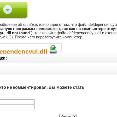
общение об ошибке, говорящее о том, что файл defdependencyui.d
запуск программы невозможен, так как на компьютере отсутс
ui.dll not found
"), то скачайте файл defdependencyui.dll и скоп
диск C). После чего перезагрузите компьютер.
ependencyui.dll
ки:
кто не комментировал. Вы можете стать