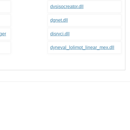
dvsisocreator.dll
dgnet.dll
ger
disrvci.dll
dyneval_lolimot_linear_mex.dll