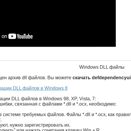
Windows DLL файлы
щен архив dll файлов. Вы можете
скачать defdependencyui
рации DLL файлов в Windows 8
ации DLL файлов в Windows 98, XP, Vista, 7:
ибки, связанная с файлами *.dll и *.ocx, необходимо:
в системе требуемых файлов. Файлы *.dll и *.ocx, как пра
.
ют, нужно зарегистрировать их.
олнить” или нажать сочетания клавиш Win + R