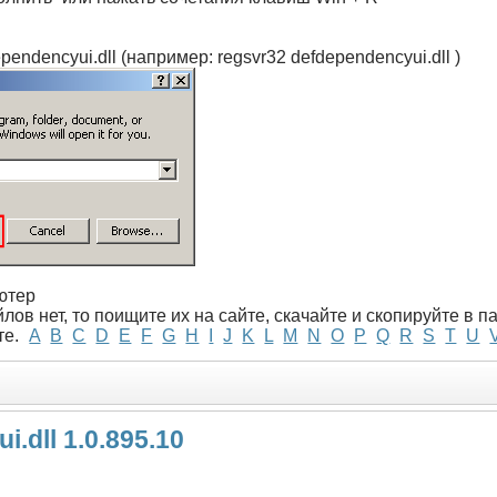
ependencyui.dll (например: regsvr32 defdependencyui.dll )
ютер
лов нет, то поищите их на сайте, скачайте и скопируйте в 
те.
A
B
C
D
E
F
G
H
I
J
K
L
M
N
O
P
Q
R
S
T
U
.dll 1.0.895.10