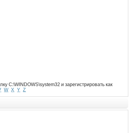
папку C:\WINDOWS\system32 и зарегистрировать как
V
W
X
Y
Z