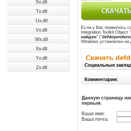
Sx.dll
Tx.dll
Ux.dll
Если у Вас появилось со
Vx.dll
Integration Toolkit Object "
найден
" ("
defdependency
Wx.dll
Windows установлен на 
Xx.dll
Скачать defd
Yx.dll
Социальные заклад
Zx.dll
Комментарии:
Данную страницу ни
первым.
Ваше имя:
Ваша почта: