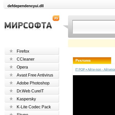
defdependencyui.dll
Firefox
CCleaner
Реклама
Opera
IT POP • Айти-поп - Айтип
Avast Free Antivirus
Adobe Photoshop
Dr.Web CureIT
Kaspersky
K-Lite Codec Pack
Skype