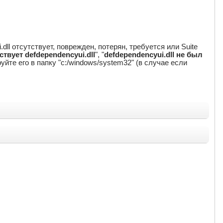
ll отсутствует, поврежден, потерян, требуется или Suite
твует defdependencyui.dll
", "
defdependencyui.dll не был
ируйте его в папку "c:/windows/system32" (в случае если