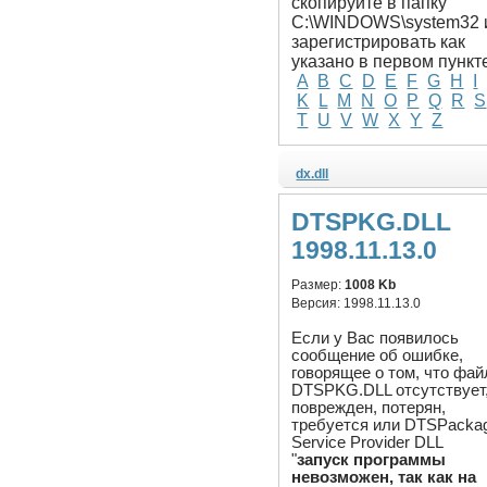
скопируйте в папку
C:\WINDOWS\system32 
зарегистрировать как
указано в первом пункт
A
B
C
D
E
F
G
H
I
K
L
M
N
O
P
Q
R
S
T
U
V
W
X
Y
Z
dx.dll
DTSPKG.DLL
1998.11.13.0
Размер:
1008 Kb
Версия:
1998.11.13.0
Если у Вас появилось
сообщение об ошибке,
говорящее о том, что фай
DTSPKG.DLL отсутствует
поврежден, потерян,
требуется или DTSPacka
Service Provider DLL
"
запуск программы
невозможен, так как на