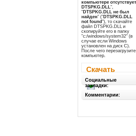
компьютере отсутствуе
DTSPKG.DLL
",
"
DTSPKG.DLL не был
найден
" ("
DTSPKG.DLL
not found
"), то скачайте
файл DTSPKG.DLL и
скопируйте его в папку
"c:/windows/system32" (в
случае если Windows
установлен на диск C).
После чего перезагрузите
компьютер.
Скачать
DTSPKG.DLL
Социальные
закладки:
Комментарии: