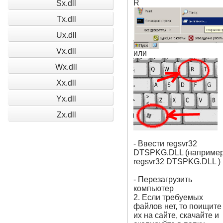
R
Sx.dll
Tx.dll
Ux.dll
Vx.dll
или
Wx.dll
Xx.dll
Yx.dll
Zx.dll
- Ввести regsvr32
DTSPKG.DLL (например
regsvr32 DTSPKG.DLL )
- Перезагрузить
компьютер
2. Если требуемых
файлов нет, то поищите
их на сайте, скачайте и