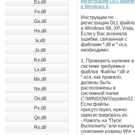
регистрации DLL файло
Ex.dll
в Windows 8
Fx.dll
Инструкции по
Gx.dll
регистрации DLL файло
в Windows 98, XP, Vista,
Hx.dll
Если у Вас возникла
ошибки, связанная с
Ix.dll
файлами *.dll и *.ocx,
необходимо:
Jx.dll
Kx.dll
1. Проверить наличие в
системе требуемых
Lx.dll
файлов. Файлы *.dll и
*.ocx, как правило,
Mx.dll
должны быть
расположены в
Nx.dll
системной папке
Ox.dll
C:\WINDOWS\system32.
Если файлы
Px.dll
присутствуют, нужно
зарегистрировать их.
Qx.dll
- Нажать на “Пуск/
Выполнить” или нажать
Rx.dll
сочетания клавиш Win 