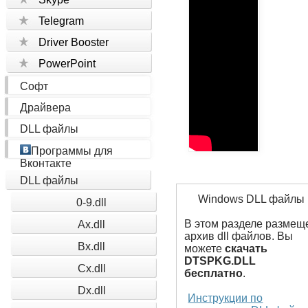
Telegram
Driver Booster
PowerPoint
Софт
Драйвера
DLL файлы
Программы для
Вконтакте
DLL файлы
Windows DLL файлы
0-9.dll
В этом разделе размещ
Ax.dll
архив dll файлов. Вы
Bx.dll
можете
скачать
DTSPKG.DLL
Cx.dll
бесплатно
.
Dx.dll
Инструкции по