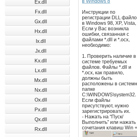
в Windows 8
Ex.dll
Fx.dll
Инструкции по
регистрации DLL файло
Gx.dll
в Windows 98, XP, Vista,
Если у Вас возникла
Hx.dll
ошибки, связанная с
файлами *.dll и *.ocx,
Ix.dll
необходимо:
Jx.dll
1. Проверить наличие в
Kx.dll
системе требуемых
файлов. Файлы *.dll и
Lx.dll
*.ocx, как правило,
должны быть
Mx.dll
расположены в систем
папке
Nx.dll
C:\WINDOWS\system32.
Ox.dll
Если файлы
присутствуют, нужно
Px.dll
зарегистрировать их.
- Нажать на “Пуск/
Qx.dll
Выполнить” или нажать
сочетания клавиш Win 
Rx.dll