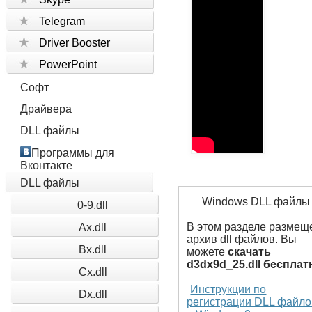
Telegram
Driver Booster
PowerPoint
Софт
Драйвера
DLL файлы
Программы для
Вконтакте
DLL файлы
Windows DLL файлы
0-9.dll
В этом разделе размещ
Ax.dll
архив dll файлов. Вы
Bx.dll
можете
скачать
d3dx9d_25.dll бесплат
Cx.dll
Инструкции по
Dx.dll
регистрации DLL файло