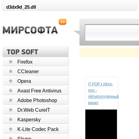
d3dx9d_25.dll
Firefox
CCleaner
Реклама
Opera
IT POP • Айти-
Avast Free Antivirus
поп -
Айтипопулярный
Adobe Photoshop
канал
Dr.Web CureIT
Kaspersky
K-Lite Codec Pack
Skype