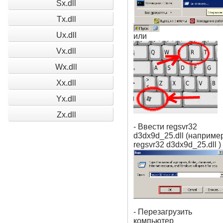
Sx.dll
Tx.dll
Ux.dll
или
Vx.dll
Wx.dll
Xx.dll
Yx.dll
Zx.dll
- Ввести regsvr32
d3dx9d_25.dll (наприме
regsvr32 d3dx9d_25.dll )
- Перезагрузить
компьютер