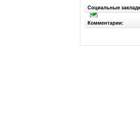
d3dx9d_25.dll
Социальные закладк
Комментарии: