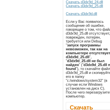
Скачать d3dx9d_24.dll
Скачать d3dx9d_25.dll
Скачать d3dx9d.dll
Если у Вас появилось
сообщение об ошибке,
говорящее о том, что фай
d3dx9d_25.dll отсутствует
поврежден, потерян,
требуется или Debug
"
запуск программы
невозможен, так как на
компьютере отсутствуе
d3dx9d_25.dll
",
"
d3dx9d_25.dll не был
найден
" ("
d3dx9d_25.dll 
found
"), то скачайте фай
d3dx9d_25.dll и скопируйт
его в папку
"c:/windows/system32" (в
случае если Windows
установлен на диск C).
После чего перезагрузите
компьютер.
Скачать