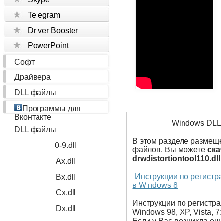
Telegram
Driver Booster
PowerPoint
Софт
Драйвера
DLL файлы
Программы для
Вконтакте
Windows DL
DLL файлы
В этом разделе размеще
0-9.dll
файлов. Вы можете
ска
drwdistortiontool110.d
Ax.dll
Инструкции по регист
Bx.dll
в Windows 8
Cx.dll
Инструкции по регистр
Dx.dll
Windows 98, XP, Vista, 7
Если у Вас возникла ош