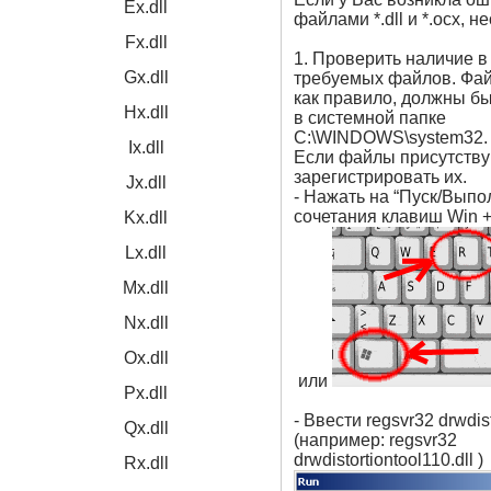
Ex.dll
файлами *.dll и *.ocx, н
Fx.dll
1. Проверить наличие в
Gx.dll
требуемых файлов. Файлы
как правило, должны б
Hx.dll
в системной папке
C:\WINDOWS\system32.
Ix.dll
Если файлы присутству
зарегистрировать их.
Jx.dll
- Нажать на “Пуск/Выпо
сочетания клавиш Win 
Kx.dll
Lx.dll
Mx.dll
Nx.dll
Ox.dll
или
Px.dll
- Ввести regsvr32 drwdist
Qx.dll
(например: regsvr32
drwdistortiontool110.dll )
Rx.dll