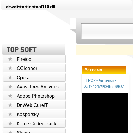
drwdistortiontool110.dll
Firefox
CCleaner
Реклама
Opera
IT POP • Айти-поп -
Avast Free Antivirus
Айтипопулярный канал
Adobe Photoshop
Dr.Web CureIT
Kaspersky
K-Lite Codec Pack
Skype