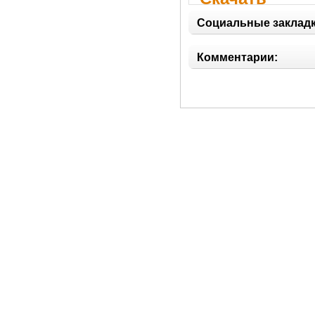
drwdistortiont
Социальные закладк
Комментарии: