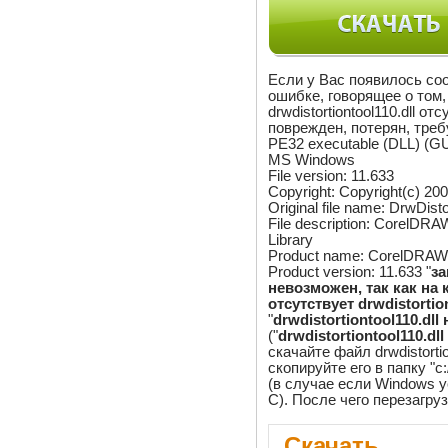
Если у Вас появилось со
ошибке, говорящее о том,
drwdistortiontool110.dll отс
поврежден, потерян, требу
PE32 executable (DLL) (GUI
MS Windows
File version: 11.633
Copyright: Copyright(c) 200
Original file name: DrwDist
File description: CorelDRAW
Library
Product name: CorelDRAW
Product version: 11.633 "
з
невозможен, так как на
отсутствует drwdistortion
"
drwdistortiontool110.dl
("
drwdistortiontool110.dll
скачайте файл drwdistortio
скопируйте его в папку "c
(в случае если Windows 
C). После чего перезагру
Скачать