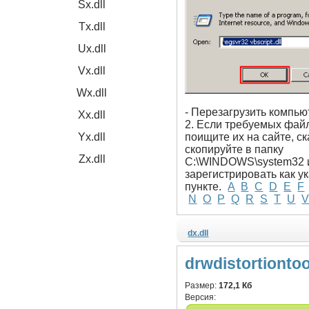
Sx.dll
Tx.dll
Ux.dll
Vx.dll
Wx.dll
- Перезагрузить компью
Xx.dll
2. Если требуемых файл
Yx.dll
поищите их на сайте, ск
скопируйте в папку
Zx.dll
C:\WINDOWS\system32 
зарегистрировать как у
пункте.
A
B
C
D
E
F
N
O
P
Q
R
S
T
U
dx.dll
drwdistortiontoo
Размер:
172,1 Кб
Версия: