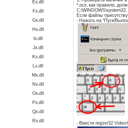
Ex.dll
*.ocx, как правило, до
C:\WINDOWS\system32.
Fx.dll
Если файлы присутствую
Gx.dll
- Нажать на “Пуск/Выпо
Hx.dll
Ix.dll
Jx.dll
Kx.dll
Lx.dll
Mx.dll
Nx.dll
Ox.dll
Px.dll
Qx.dll
Rx.dll
- Ввести regsvr32 Video