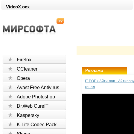
VideoX.ocx
Firefox
CCleaner
Реклама
Opera
IT POP • Айти-поп - Айтипо
Avast Free Antivirus
канал
Adobe Photoshop
Dr.Web CureIT
Kaspersky
K-Lite Codec Pack
Skype