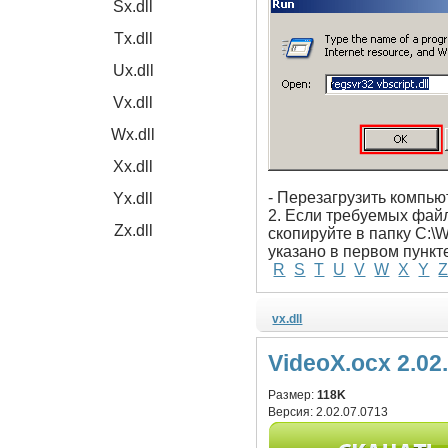
Sx.dll
Tx.dll
Ux.dll
Vx.dll
Wx.dll
Xx.dll
- Перезагрузить компью
Yx.dll
2. Если требуемых файло
Zx.dll
скопируйте в папку C:\
указано в первом пункт
R
S
T
U
V
W
X
Y
vx.dll
VideoX.ocx 2.02
Размер:
118K
Версия:
2.02.07.0713