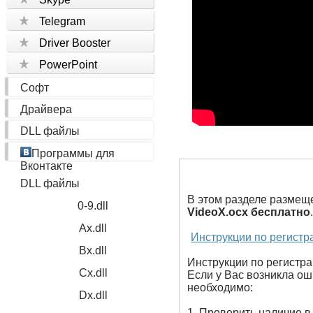
Telegram
Driver Booster
PowerPoint
Софт
Драйвера
DLL файлы
Программы для
Вконтакте
DLL файлы
В этом разделе размещ
0-9.dll
VideoX.ocx бесплатно
Ax.dll
Инструкции по регистр
Bx.dll
Инструкции по регистрац
Cx.dll
Если у Вас возникла оши
необходимо:
Dx.dll
1. Проверить наличие в