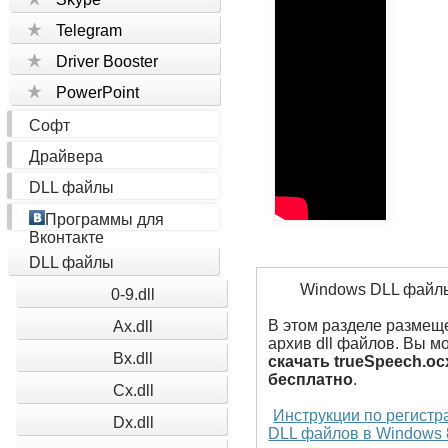
Telegram
Driver Booster
PowerPoint
Софт
Драйвера
DLL файлы
Программы для
Вконтакте
DLL файлы
Windows DLL файл
0-9.dll
В этом разделе размещ
Ax.dll
архив dll файлов. Вы м
Bx.dll
скачать trueSpeech.oc
бесплатно
.
Cx.dll
Инструкции по регистр
Dx.dll
DLL файлов в Windows 