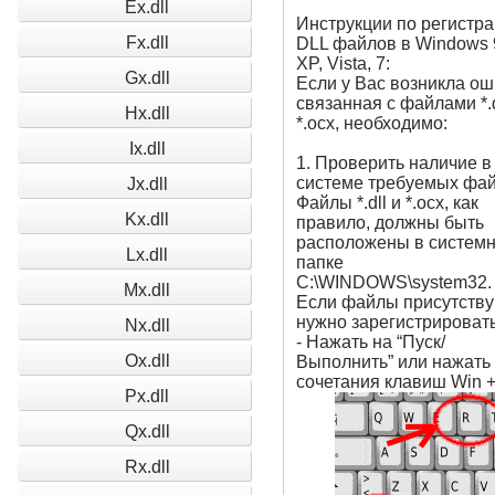
Ex.dll
Инструкции по регистр
Fx.dll
DLL файлов в Windows 
XP, Vista, 7:
Gx.dll
Если у Вас возникла ош
связанная с файлами *.d
Hx.dll
*.ocx, необходимо:
Ix.dll
1. Проверить наличие в
системе требуемых фай
Jx.dll
Файлы *.dll и *.ocx, как
Kx.dll
правило, должны быть
расположены в систем
Lx.dll
папке
C:\WINDOWS\system32.
Mx.dll
Если файлы присутству
нужно зарегистрировать
Nx.dll
- Нажать на “Пуск/
Ox.dll
Выполнить” или нажать
сочетания клавиш Win 
Px.dll
Qx.dll
Rx.dll