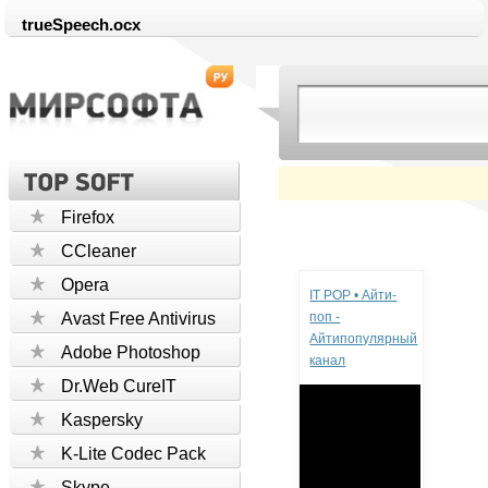
trueSpeech.ocx
Firefox
CCleaner
Реклама
Opera
IT POP • Айти-
Avast Free Antivirus
поп -
Айтипопулярный
Adobe Photoshop
канал
Dr.Web CureIT
Kaspersky
K-Lite Codec Pack
Skype