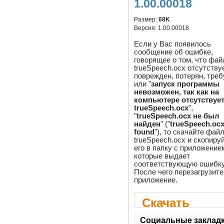
1.00.00018
Размер:
68K
Версия:
1.00.00018
Если у Вас появилось
сообщение об ошибке,
говорящее о том, что фай
trueSpeech.ocx отсутствуе
поврежден, потерян, тре
или "
запуск программы
невозможен, так как на
компьютере отсутствуе
trueSpeech.ocx
",
"
trueSpeech.ocx не был
найден
" ("
trueSpeech.ocx
found
"), то скачайте фай
trueSpeech.ocx и скопиру
его в папку с приложение
которые выдает
соответствующую ошибку
После чего перезагрузите
приложение.
Скачать
trueSpeech.o
Социальные закладк