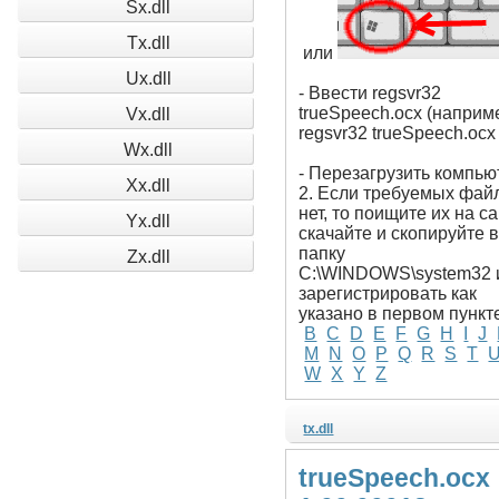
Sx.dll
Tx.dll
или
Ux.dll
- Ввести regsvr32
trueSpeech.ocx (наприм
Vx.dll
regsvr32 trueSpeech.ocx 
Wx.dll
- Перезагрузить компью
Xx.dll
2. Если требуемых фай
нет, то поищите их на са
Yx.dll
скачайте и скопируйте 
папку
Zx.dll
C:\WINDOWS\system32 
зарегистрировать как
указано в первом пункт
B
C
D
E
F
G
H
I
J
M
N
O
P
Q
R
S
T
W
X
Y
Z
tx.dll
trueSpeech.ocx