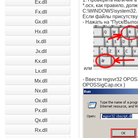
Ex.dll
*.ocx, как правило, до
C:\WINDOWS\system32.
Fx.dll
Если файлы присутствую
Gx.dll
- Нажать на “Пуск/Выпо
Hx.dll
Ix.dll
Jx.dll
Kx.dll
или
Lx.dll
- Ввести regsvr32 OPOS
Mx.dll
OPOSSigCap.ocx )
Nx.dll
Ox.dll
Px.dll
Qx.dll
Rx.dll