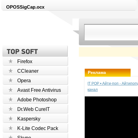
OPOSSigCap.ocx
Firefox
CCleaner
Реклама
Opera
IT POP • Айти-поп - Айтипо
Avast Free Antivirus
канал
Adobe Photoshop
Dr.Web CureIT
Kaspersky
K-Lite Codec Pack
Skype