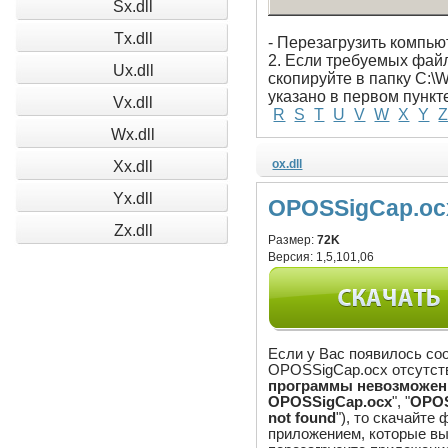
Sx.dll
Tx.dll
- Перезагрузить компью
2. Если требуемых файло
Ux.dll
скопируйте в папку C:\
указано в первом пункт
Vx.dll
R
S
T
U
V
W
X
Y
Wx.dll
ox.dll
Xx.dll
Yx.dll
OPOSSigCap.ocx
Zx.dll
Размер:
72K
Версия:
1,5,101,06
Если у Вас появилось со
OPOSSigCap.ocx отсутству
программы невозможен, 
OPOSSigCap.ocx
", "
OPOS
not found
"), то скачайте
приложением, которые вы