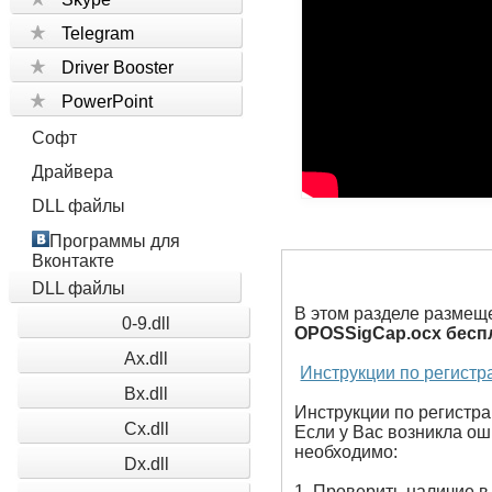
Telegram
Driver Booster
PowerPoint
Софт
Драйвера
DLL файлы
Программы для
Вконтакте
DLL файлы
В этом разделе размещ
0-9.dll
OPOSSigCap.ocx бесп
Ax.dll
Инструкции по регистр
Bx.dll
Инструкции по регистрац
Cx.dll
Если у Вас возникла оши
необходимо:
Dx.dll
1. Проверить наличие в