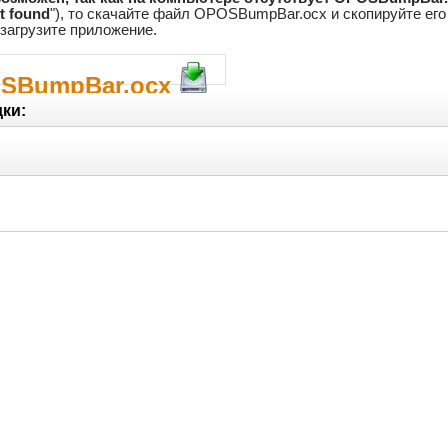
 found
"), то скачайте файл OPOSBumpBar.ocx и скопируйте ег
езагрузите приложение.
OSBumpBar.ocx
ки: