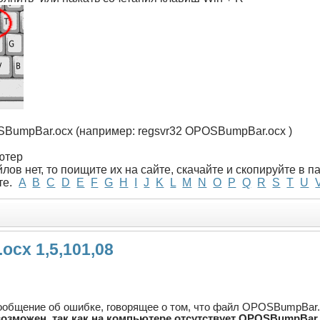
OSBumpBar.ocx (например: regsvr32 OPOSBumpBar.ocx )
ютер
лов нет, то поищите их на сайте, скачайте и скопируйте в 
те.
A
B
C
D
E
F
G
H
I
J
K
L
M
N
O
P
Q
R
S
T
U
cx 1,5,101,08
ообщение об ошибке, говорящее о том, что файл OPOSBumpBar.o
озможен, так как на компьютере отсутствует OPOSBumpBar