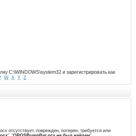
папку C:\WINDOWS\system32 и зарегистрировать как
V
W
X
Y
Z
cx отсутствует, поврежден, потерян, требуется или
.ocx
", "
OPOSBumpBar.ocx не был найден
"