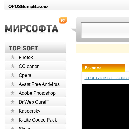
OPOSBumpBar.ocx
Firefox
CCleaner
Реклама
Opera
IT POP • Айти-поп - Айтип
Avast Free Antivirus
Adobe Photoshop
Dr.Web CureIT
Kaspersky
K-Lite Codec Pack
Skype