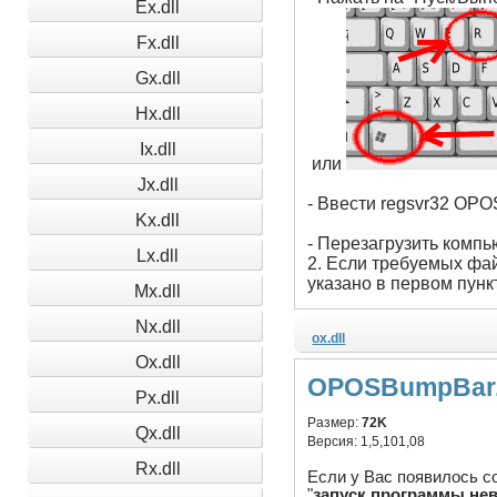
Ex.dll
Fx.dll
Gx.dll
Hx.dll
Ix.dll
или
Jx.dll
- Ввести regsvr32 OP
Kx.dll
- Перезагрузить компь
Lx.dll
2. Если требуемых фай
указано в первом пунк
Mx.dll
Nx.dll
ox.dll
Ox.dll
OPOSBumpBar.o
Px.dll
Размер:
72K
Qx.dll
Версия:
1,5,101,08
Rx.dll
Если у Вас появилось с
"
запуск программы нев