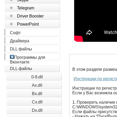
Telegram
Driver Booster
PowerPoint
Софт
Драйвера
DLL файлы
Программы для
Вконтакте
DLL файлы
В этом разделе разме
0-9.dll
Инструкции по регист
Ax.dll
Инструкции по регистр
Если у Вас возникла ош
Bx.dll
Cx.dll
1. Проверить наличие 
C:\WINDOWS\system32
Dx.dll
Если файлы присутству
- Нажать на “Пуск/Вып