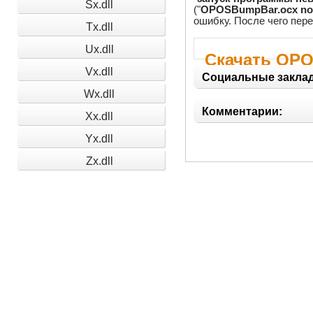
Sx.dll
("
OPOSBumpBar.ocx not
ошибку. После чего пер
Tx.dll
Ux.dll
Скачать OP
Vx.dll
Социальные заклад
Wx.dll
Комментарии:
Xx.dll
Yx.dll
Zx.dll