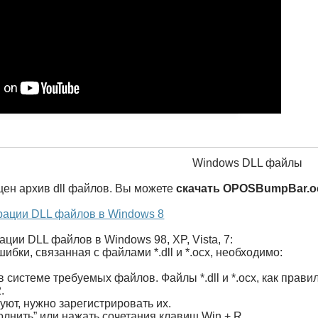
Windows DLL файлы
щен архив dll файлов. Вы можете
скачать OPOSBumpBar.o
рации DLL файлов в Windows 8
ации DLL файлов в Windows 98, XP, Vista, 7:
ибки, связанная с файлами *.dll и *.ocx, необходимо:
в системе требуемых файлов. Файлы *.dll и *.ocx, как пра
.
ют, нужно зарегистрировать их.
олнить” или нажать сочетания клавиш Win + R