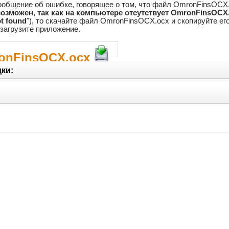
ообщение об ошибке, говорящее о том, что файл OmronFinsOCX.o
озможен, так как на компьютере отсутствует OmronFinsOCX
t found
"), то скачайте файл OmronFinsOCX.ocx и скопируйте е
езагрузите приложение.
ronFinsOCX.ocx
ки: