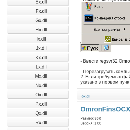
Ex.dll
Fx.dll
Gx.dll
Hx.dll
Ix.dll
Jx.dll
Kx.dll
- Ввести regsvr32 Omr
Lx.dll
- Перезагрузить компь
Mx.dll
2. Если требуемых фай
указано в первом пунк
Nx.dll
Ox.dll
ox.dll
Px.dll
OmronFinsOCX.
Qx.dll
Размер:
80K
Rx.dll
Версия:
1.00