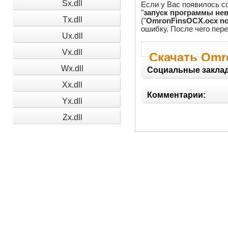
Sx.dll
Если у Вас появилось с
"
запуск программы нев
Tx.dll
("
OmronFinsOCX.ocx no
ошибку. После чего пер
Ux.dll
Vx.dll
Скачать Om
Wx.dll
Социальные заклад
Xx.dll
Комментарии:
Yx.dll
Zx.dll