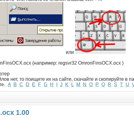
или
onFinsOCX.ocx (например: regsvr32 OmronFinsOCX.ocx )
ютер
лов нет, то поищите их на сайте, скачайте и скопируйте в 
те.
A
B
C
D
E
F
G
H
I
J
K
L
M
N
O
P
Q
R
S
T
U
ocx 1.00