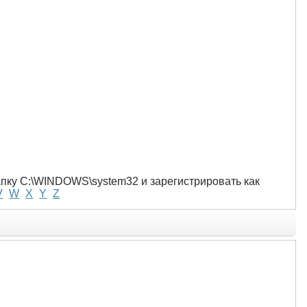
папку C:\WINDOWS\system32 и зарегистрировать как
V
W
X
Y
Z