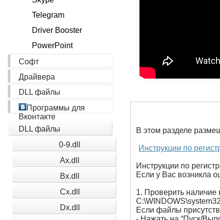
Telegram
Driver Booster
PowerPoint
Софт
Драйвера
DLL файлы
Программы для
Вконтакте
DLL файлы
В этом разделе разме
0-9.dll
Инструкции по регист
Ax.dll
Инструкции по регистр
Если у Вас возникла ош
Bx.dll
Cx.dll
1. Проверить наличие 
C:\WINDOWS\system32
Dx.dll
Если файлы присутству
- Нажать на “Пуск/Вып