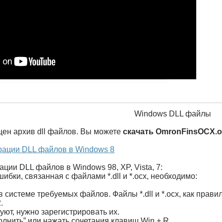
Windows DLL файлы
щен архив dll файлов. Вы можете
скачать OmronFinsOCX.o
рации DLL файлов в Windows 8
ации DLL файлов в Windows 98, XP, Vista, 7:
ибки, связанная с файлами *.dll и *.ocx, необходимо:
в системе требуемых файлов. Файлы *.dll и *.ocx, как пра
.
ют, нужно зарегистрировать их.
олнить” или нажать сочетания клавиш Win + R