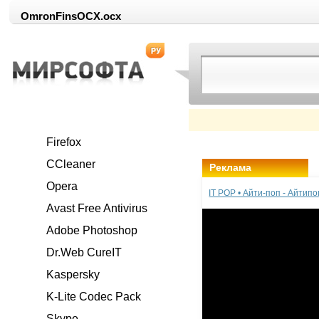
OmronFinsOCX.ocx
Firefox
CCleaner
Реклама
Opera
IT POP • Айти-поп - Айтип
Avast Free Antivirus
Adobe Photoshop
Dr.Web CureIT
Kaspersky
K-Lite Codec Pack
Skype