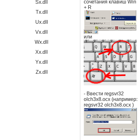
сочетания клавиш Win
Sx.dll
+ R
Tx.dll
Ux.dll
Vx.dll
или
Wx.dll
Xx.dll
Yx.dll
Zx.dll
- Ввести regsvr32
olch3x8.ocx (например:
regsvr32 olch3x8.ocx )