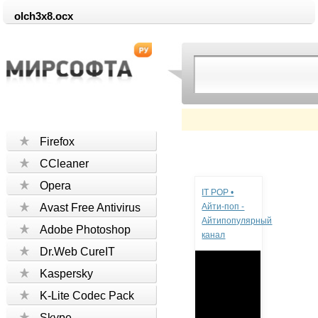
olch3x8.ocx
Firefox
CCleaner
Реклама
Opera
IT POP •
Avast Free Antivirus
Айти-поп -
Айтипопулярный
Adobe Photoshop
канал
Dr.Web CureIT
Kaspersky
K-Lite Codec Pack
Skype