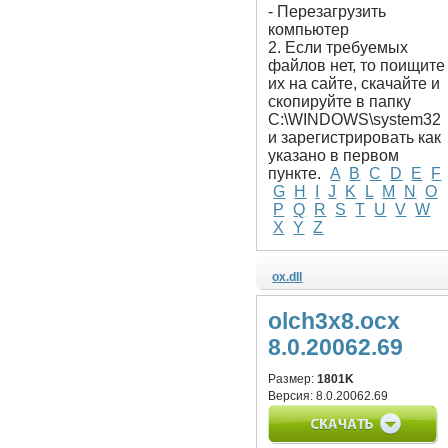
- Перезагрузить
компьютер
2. Если требуемых
файлов нет, то поищите
их на сайте, скачайте и
скопируйте в папку
C:\WINDOWS\system32
и зарегистрировать как
указано в первом
пункте.
A
B
C
D
E
F
G
H
I
J
K
L
M
N
O
P
Q
R
S
T
U
V
W
X
Y
Z
ox.dll
olch3x8.ocx
8.0.20062.69
Размер:
1801K
Версия:
8.0.20062.69