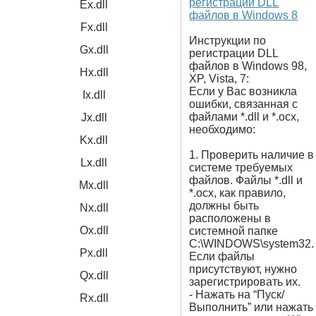
регистрации DLL
Ex.dll
файлов в Windows 8
Fx.dll
Инструкции по
Gx.dll
регистрации DLL
файлов в Windows 98,
Hx.dll
XP, Vista, 7:
Если у Вас возникла
Ix.dll
ошибки, связанная с
файлами *.dll и *.ocx,
Jx.dll
необходимо:
Kx.dll
1. Проверить наличие в
Lx.dll
системе требуемых
файлов. Файлы *.dll и
Mx.dll
*.ocx, как правило,
должны быть
Nx.dll
расположены в
Ox.dll
системной папке
C:\WINDOWS\system32.
Px.dll
Если файлы
присутствуют, нужно
Qx.dll
зарегистрировать их.
- Нажать на “Пуск/
Rx.dll
Выполнить” или нажать