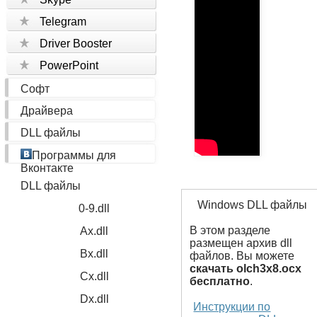
Telegram
Driver Booster
PowerPoint
Софт
Драйвера
DLL файлы
Программы для
Вконтакте
DLL файлы
Windows DLL файлы
0-9.dll
В этом разделе
Ax.dll
размещен архив dll
Bx.dll
файлов. Вы можете
скачать olch3x8.ocx
Cx.dll
бесплатно
.
Dx.dll
Инструкции по