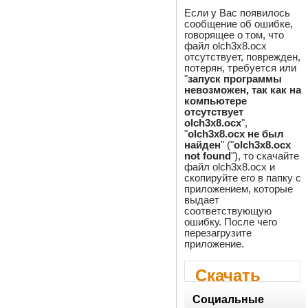
Если у Вас появилось
сообщение об ошибке,
говорящее о том, что
файл olch3x8.ocx
отсутствует, поврежден,
потерян, требуется или
"
запуск программы
невозможен, так как на
компьютере
отсутствует
olch3x8.ocx
",
"
olch3x8.ocx не был
найден
" ("
olch3x8.ocx
not found
"), то скачайте
файл olch3x8.ocx и
скопируйте его в папку с
приложением, которые
выдает
соответствующую
ошибку. После чего
перезагрузите
приложение.
Скачать
olch3x8.ocx
Социальные