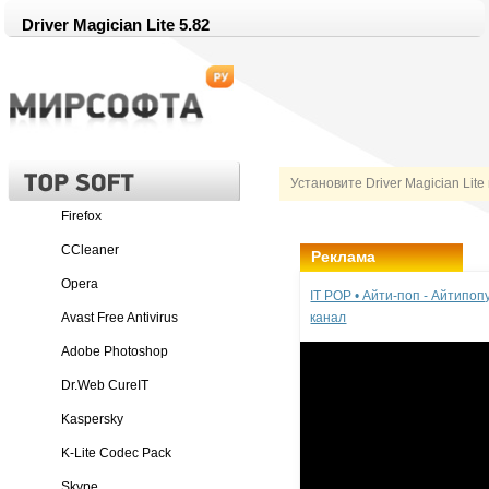
Driver Magician Lite 5.82
Установите Driver Magician Lite
Firefox
CCleaner
Реклама
Opera
IT POP • Айти-поп - Айтипо
Avast Free Antivirus
канал
Adobe Photoshop
Dr.Web CureIT
Kaspersky
K-Lite Codec Pack
Skype