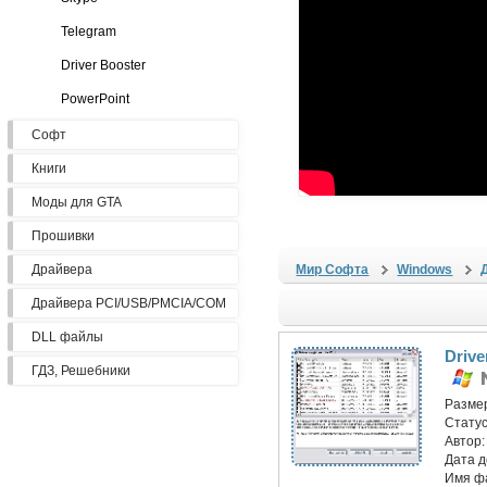
Telegram
Driver Booster
PowerPoint
Софт
Книги
Моды для GTA
Прошивки
Драйвера
Мир Софта
Windows
Драйвера PCI/USB/PMCIA/COM
DLL файлы
Drive
ГДЗ, Решебники
Разме
Статус
Автор
Дата 
Имя ф