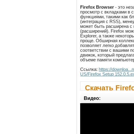
Firefox Browser
- это не
просмотр с вкладками в 
функциями, такими как б
(интеграция с RSS), мен
может быть расширена с
(расширений). Firefox мо
Explorer, а также некото
проще. Обширная коллек
позволяет легко добавля
соответствии с вашими п
движок, который предлаг
объеме памяти компьюте
Ссылка:
https://downloa...
US/Firefox Setup 152.0.5.e
Скачать Firef
Видео: