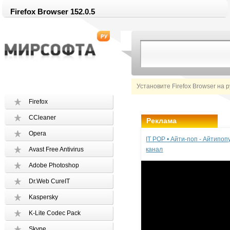
Firefox Browser 152.0.5
Установите Firefox Browser на 
Firefox
CCleaner
Реклама
Opera
IT POP • Айти-поп - Айтипо
Avast Free Antivirus
канал
Adobe Photoshop
Dr.Web CureIT
Kaspersky
K-Lite Codec Pack
Skype