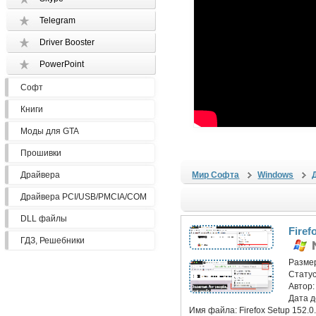
Telegram
Driver Booster
PowerPoint
Софт
Книги
Моды для GTA
Прошивки
Драйвера
Мир Софта
Windows
Драйвера PCI/USB/PMCIA/COM
DLL файлы
Firef
ГДЗ, Решебники
Разме
Статус
Автор
Дата 
Имя файла:
Firefox Setup 152.0