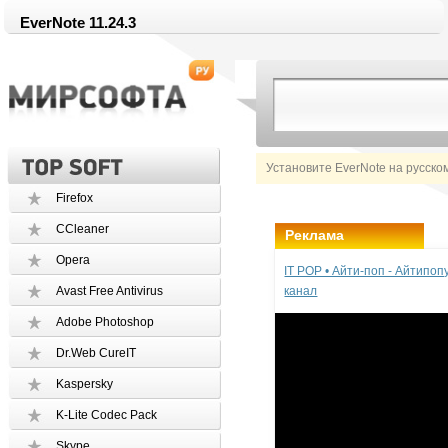
EverNote 11.24.3
Установите EverNote на русско
Firefox
CCleaner
Реклама
Opera
IT POP • Айти-поп - Айтипо
Avast Free Antivirus
канал
Adobe Photoshop
Dr.Web CureIT
Kaspersky
K-Lite Codec Pack
Skype