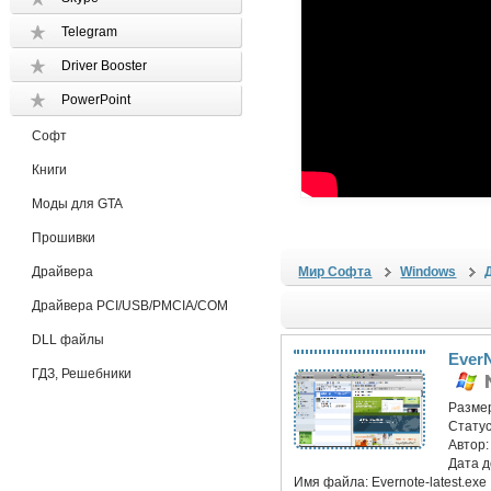
Telegram
Driver Booster
PowerPoint
Софт
Книги
Моды для GTA
Прошивки
Драйвера
Мир Софта
Windows
Драйвера PCI/USB/PMCIA/COM
DLL файлы
EverN
ГДЗ, Решебники
Разме
Статус
Автор
Дата 
Имя файла:
Evernote-latest.exe