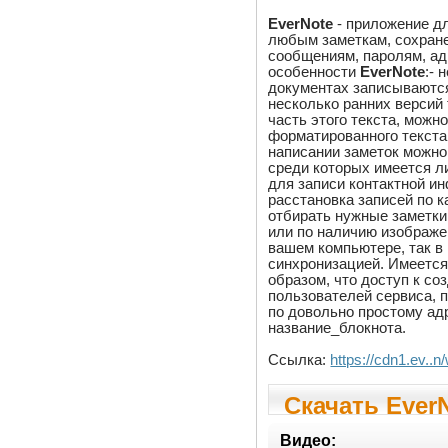
EverNote
- приложение дл
любым заметкам, сохран
сообщениям, паролям, ад
особенности
EverNote
:- 
документах записываются
несколько ранних версий т
часть этого текста, мож
форматированного текста
написании заметок можно
среди которых имеется ли
для записи контактной ин
расстановка записей по 
отбирать нужные заметки
или по наличию изображен
вашем компьютере, так в
синхронизацией. Имеется
образом, что доступ к со
пользователей сервиса, 
по довольно простому адр
название_блокнота.
Ссылка:
https://cdn1.ev..n
Скачать EverN
Видео: