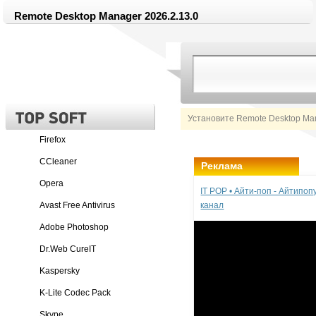
Remote Desktop Manager 2026.2.13.0
Установите Remote Desktop Ma
Firefox
CCleaner
Реклама
Opera
IT POP • Айти-поп - Айтипо
Avast Free Antivirus
канал
Adobe Photoshop
Dr.Web CureIT
Kaspersky
K-Lite Codec Pack
Skype