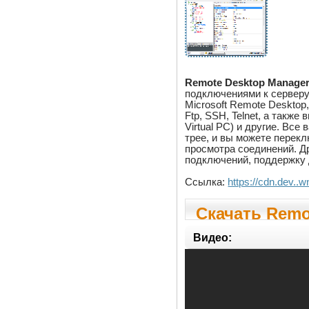
Remote Desktop Manage
подключениями к серверу
Microsoft Remote Desktop
Ftp, SSH, Telnet, а также
Virtual PC) и другие. Все
трее, и вы можете перек
просмотра соединений. 
подключений, поддержку 
Ссылка:
https://cdn.dev.
Скачать Remo
2026.2.13.0
Видео: