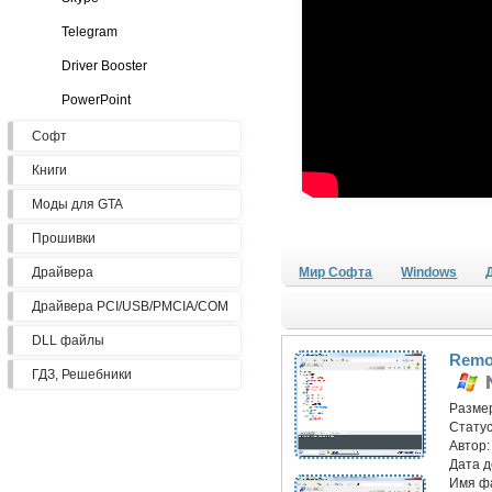
Telegram
Driver Booster
PowerPoint
Софт
Книги
Моды для GTA
Прошивки
Драйвера
Мир Софта
Windows
Драйвера PCI/USB/PMCIA/COM
DLL файлы
Remot
ГДЗ, Решебники
Разме
Статус
Автор
Дата 
Имя ф