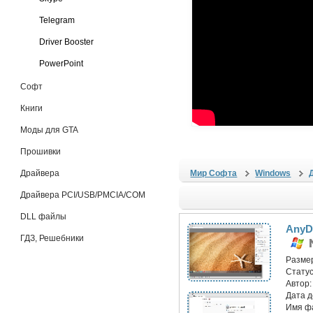
Telegram
Driver Booster
PowerPoint
Софт
Книги
Моды для GTA
Прошивки
Драйвера
Мир Софта
Windows
Драйвера PCI/USB/PMCIA/COM
DLL файлы
AnyDe
ГДЗ, Решебники
Разме
Статус
Автор
Дата 
Имя ф