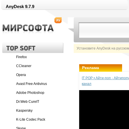
AnyDesk 9.7.9
Установите AnyDesk на русско
Firefox
CCleaner
Реклама
Opera
IT POP • Айти-поп - Айтипо
Avast Free Antivirus
канал
Adobe Photoshop
Dr.Web CureIT
Kaspersky
K-Lite Codec Pack
Skype