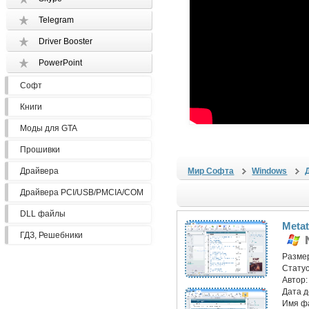
Telegram
Driver Booster
PowerPoint
Софт
Книги
Моды для GTA
Прошивки
Драйвера
Мир Софта
Windows
Драйвера PCI/USB/PMCIA/COM
DLL файлы
Metat
ГДЗ, Решебники
Разме
Статус
Автор
Дата 
Имя ф