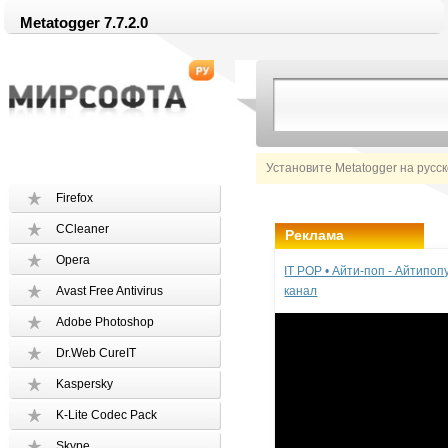
Metatogger 7.7.2.0
Установите Metatogger на русс
Firefox
CCleaner
Реклама
Opera
IT POP • Айти-поп - Айтипо
Avast Free Antivirus
канал
Adobe Photoshop
Dr.Web CureIT
Kaspersky
K-Lite Codec Pack
Skype