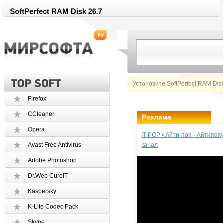
SoftPerfect RAM Disk 26.7
Установите SoftPerfect RAM Dis
Firefox
CCleaner
Реклама
Opera
IT POP • Айти-поп - Айтипо
Avast Free Antivirus
канал
Adobe Photoshop
Dr.Web CureIT
Kaspersky
K-Lite Codec Pack
Skype