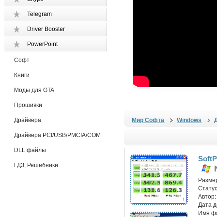
Telegram
Driver Booster
PowerPoint
Софт
Книги
Моды для GTA
Прошивки
Драйвера
Мир Софта
Windows
Драйвера PCI/USB/PMCIA/COM
DLL файлы
SoftP
ГДЗ, Решебники
Разме
Статус
Автор
Дата 
Имя ф