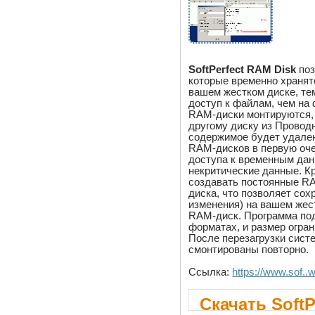
SoftPerfect RAM Disk
поз
которые временно хранят
вашем жестком диске, те
доступ к файлам, чем на
RAM-диски монтируются, 
другому диску из Провод
содержимое будет удален
RAM-дисков в первую оче
доступа к временным дан
некритические данные. К
создавать постоянные RA
диска, что позволяет со
изменения) на вашем жест
RAM-диск. Программа по
форматах, и размер огра
После перезагрузки сист
смонтированы повторно.
Ссылка:
https://www.sof..
Скачать SoftP