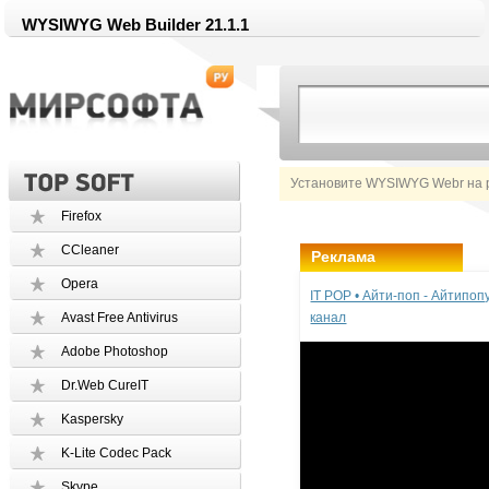
WYSIWYG Web Builder 21.1.1
Установите WYSIWYG Webr на 
Firefox
CCleaner
Реклама
Opera
IT POP • Айти-поп - Айтипо
Avast Free Antivirus
канал
Adobe Photoshop
Dr.Web CureIT
Kaspersky
K-Lite Codec Pack
Skype