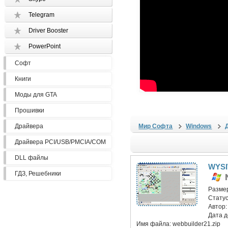
Telegram
Driver Booster
PowerPoint
Софт
Книги
Моды для GTA
Прошивки
Драйвера
Мир Софта
Windows
Драйвера PCI/USB/PMCIA/COM
DLL файлы
WYSI
ГДЗ, Решебники
Разме
Статус
Автор
Дата 
Имя файла:
webbuilder21.zip