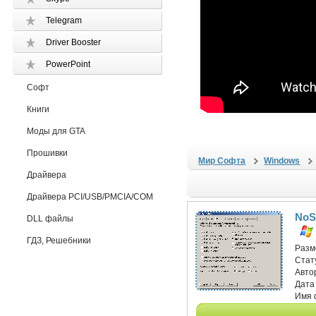
Telegram
Driver Booster
PowerPoint
Софт
Книги
Моды для GTA
Прошивки
Мир Софта
Windows
Драйвера
Драйвера PCI/USB/PMCIA/COM
NoSc
DLL файлы
ГДЗ, Решебники
Разм
Стат
Авто
Дата
Имя 