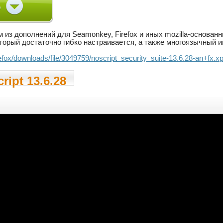
 из дополнений для Seamonkey, Firefox и иных mozilla-основан
который достаточно гибко настраивается, а также многоязычный 
.efox/downloads/file/3049759/noscript_security_suite-13.6.28-an+fx.xp
ript 13.6.28