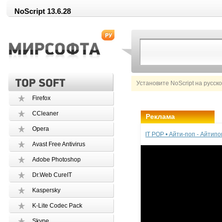
NoScript 13.6.28
Установите NoScript на русск
Firefox
CCleaner
Реклама
Opera
IT POP • Айти-поп - Айтип
Avast Free Antivirus
Adobe Photoshop
Dr.Web CureIT
Kaspersky
K-Lite Codec Pack
Skype