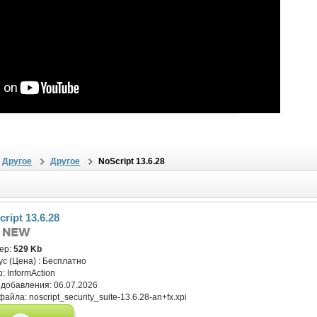
Другое
Другое
NoScript 13.6.28
ript 13.6.28
ер:
529 Kb
ус (Цена) :
Бесплатно
р:
InformAction
 добавления:
06.07.2026
файла:
noscript_security_suite-13.6.28-an+fx.xpi