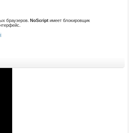
ных браузеров.
NoScript
имеет блокировщик
интерфейс.
i