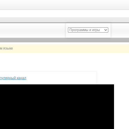
ом языке
опулярный канал