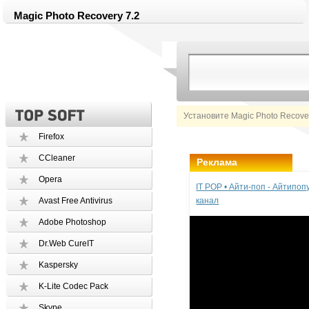
Magic Photo Recovery 7.2
Установите Magic Photo Recove
Firefox
CCleaner
Реклама
Opera
IT POP • Айти-поп - Айтипо
Avast Free Antivirus
канал
Adobe Photoshop
Dr.Web CureIT
Kaspersky
K-Lite Codec Pack
Skype