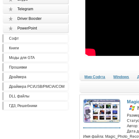
Telegram
Driver Booster
PowerPoint
Софт
Книги
Моды для GTA
Прошивки
Драйвера
Мир Софта
Windows
Драйвера PCI/USB/PMCIA/COM
DLL файлы
Magic
ГДЗ, Решебники
Разме
Статус
Автор
Дата 
Имя файла:
Magic_Photo_Recov