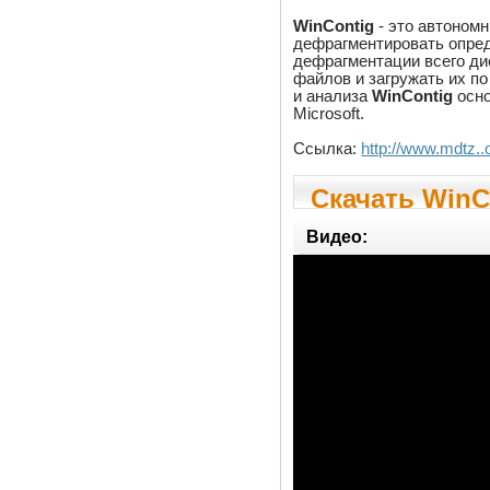
WinContig
- это автоном
дефрагментировать опре
дефрагментации всего дис
файлов и загружать их п
и анализа
WinContig
осно
Microsoft.
Ссылка:
http://www.mdtz..o
Скачать WinCo
Видео: