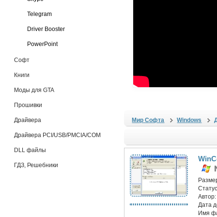
Telegram
Driver Booster
PowerPoint
Софт
Книги
Моды для GTA
Прошивки
Драйвера
Мир Софта
Windows
Драйвера PCI/USB/PMCIA/COM
DLL файлы
WinCo
ГДЗ, Решебники
Разме
Статус
Автор
Дата 
Имя ф