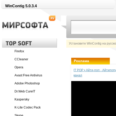
WinContig 5.0.3.4
Установите WinContig на русск
Firefox
CCleaner
Реклама
Opera
IT POP • Айти-поп - Айтипо
Avast Free Antivirus
канал
Adobe Photoshop
Dr.Web CureIT
Kaspersky
K-Lite Codec Pack
Skype