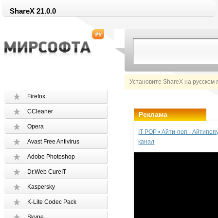
ShareX 21.0.0
Установите ShareX на русском 
Firefox
CCleaner
Реклама
Opera
IT POP • Айти-поп - Айтипо
Avast Free Antivirus
канал
Adobe Photoshop
Dr.Web CureIT
Kaspersky
K-Lite Codec Pack
Skype