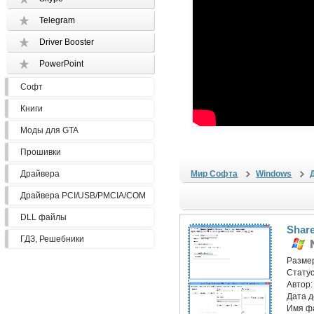
Telegram
Driver Booster
PowerPoint
Софт
Книги
Моды для GTA
Прошивки
Драйвера
Мир Софта
Windows
Драйвера PCI/USB/PMCIA/COM
DLL файлы
Share
ГДЗ, Решебники
Разме
Статус
Автор
Дата 
Имя ф