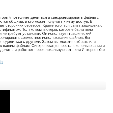
который позволяет делиться и синхронизировать файлы с
тся общими, и кто может получить к нему доступ. В
нет сторонних серверов. Кроме того, вся связь защищена с
ртификатом. Только компьютеры, которые были явно
 не требует установки. Он использует графический
тролировать совместное использование файлов. Вы
е поделиться с другими. Затем вы можете выбрать или
п к вашим файлам. Синхронизация проста в использовании и
делить, и работает через локальную сеть или Интернет без
ip