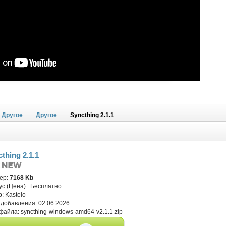
Другое
Другое
Syncthing 2.1.1
thing 2.1.1
ер:
7168 Kb
ус (Цена) :
Бесплатно
р:
Kastelo
 добавления:
02.06.2026
файла:
syncthing-windows-amd64-v2.1.1.zip