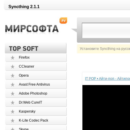
Syncthing 2.1.1
Установите Syncthing на русс
Firefox
CCleaner
Реклама
Opera
IT POP • Айти-поп - Айтип
Avast Free Antivirus
Adobe Photoshop
Dr.Web CureIT
Kaspersky
K-Lite Codec Pack
Skype