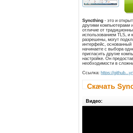
Syncthing
- это и откры
другими компьютерами и
отличие от традиционн
использованием TLS, и
разрешены, могут подкл
интерфейс, основанный 
начинаете с выбора одн
пригласить другие комп
настройке. Он предоста
необходимости в сложны
Ссылка:
https://github..
Скачать Sync
Видео: