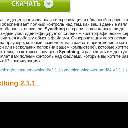
тая, и децентрализованная синхронизация и облачный сервис, 
 обеспечивает полный контроль над тем, как ваши данные являю
ых облачных сервисов,
Syncthing
не хранит ваши данные нигде, 
 каждый узел идентифицируется сильным криптографическим се
ючаться к облаку обмена файлами. Синхронизация переносима и
на браузере, который позволяет настраивать приложение и кон
ой или нескольких папок (на вашем компьютере), которые хотит
ьютеры, на которых запущено
Syncthing
, и разрешить им досту
вляет вам полный контроль над файлами, которые вы хотите раз
х IP-конфигурациях.
.yncthing/releases/download/v2.1.1/syncthing-windows-amd64-v2.1.1.z
thing 2.1.1