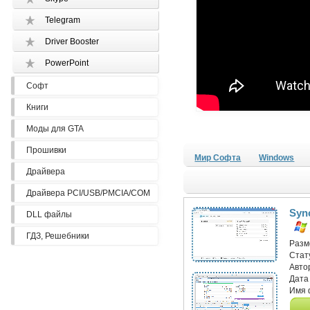
Telegram
Driver Booster
PowerPoint
Софт
Книги
Моды для GTA
Прошивки
Мир Софта
Windows
Драйвера
Драйвера PCI/USB/PMCIA/COM
Sync
DLL файлы
ГДЗ, Решебники
Разм
Стат
Авто
Дата
Имя 