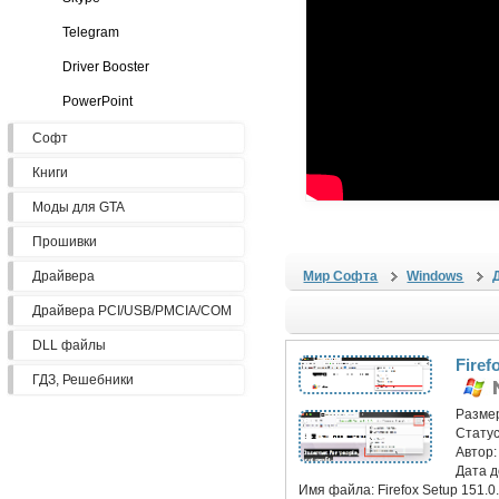
Telegram
Driver Booster
PowerPoint
Софт
Книги
Моды для GTA
Прошивки
Драйвера
Мир Софта
Windows
Драйвера PCI/USB/PMCIA/COM
DLL файлы
Firef
ГДЗ, Решебники
Разме
Статус
Автор
Дата 
Имя файла:
Firefox Setup 151.0