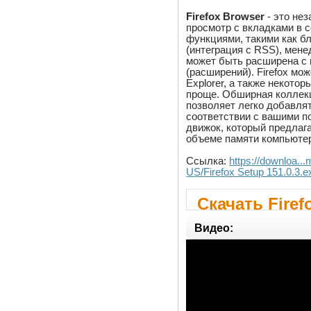
Firefox Browser
- это не
просмотр с вкладками в 
функциями, такими как б
(интеграция с RSS), мен
может быть расширена с
(расширений). Firefox мо
Explorer, а также некото
проще. Обширная коллек
позволяет легко добавля
соответствии с вашими п
движок, который предлаг
объеме памяти компьюте
Ссылка:
https://downloa...
US/Firefox Setup 151.0.3.e
Скачать Firef
Видео: