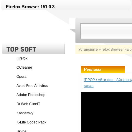
Firefox Browser 151.0.3
Установите Firefox Browser на 
Firefox
CCleaner
Реклама
Opera
IT POP • Айти-поп - Айтипо
Avast Free Antivirus
канал
Adobe Photoshop
Dr.Web CureIT
Kaspersky
K-Lite Codec Pack
Skype