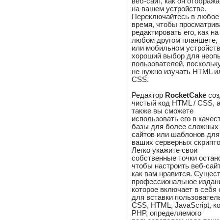
веб-сайт, как он отображ
на вашем устройстве.
Переключайтесь в любое
время, чтобы просматрив
редактировать его, как на
любом другом планшете,
или мобильном устройств
хороший выбор для неоп
пользователей, поскольк
не нужно изучать HTML и
CSS.
Редактор
RocketCake
соз
чистый код HTML / CSS, 
также вы сможете
использовать его в качес
базы для более сложных
сайтов или шаблонов для
ваших серверных скрипто
Легко укажите свои
собственные точки остан
чтобы настроить веб-сайт
как вам нравится. Сущес
профессиональное издан
которое включает в себя
для вставки пользовател
CSS, HTML, JavaScript, к
PHP, определяемого