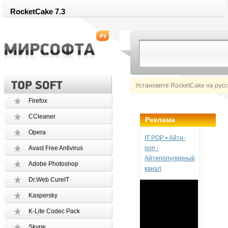
RocketCake 7.3
Установите RocketCake на рус
Firefox
CCleaner
Реклама
Opera
IT POP • Айти-
Avast Free Antivirus
поп -
Айтипопулярный
Adobe Photoshop
канал
Dr.Web CureIT
Kaspersky
K-Lite Codec Pack
Skype