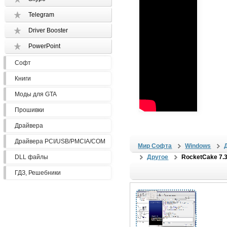
Telegram
Driver Booster
PowerPoint
Софт
Книги
Моды для GTA
Прошивки
Драйвера
Драйвера PCI/USB/PMCIA/COM
Мир Софта
Windows
DLL файлы
Другое
RocketCake 7.
ГДЗ, Решебники