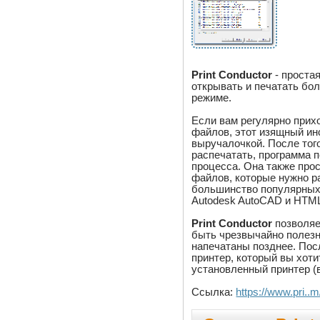
Print Conductor
- простая
открывать и печатать бо
режиме.
Если вам регулярно прих
файлов, этот изящный ин
выручалочкой. После тог
распечатать, программа 
процесса. Она также прос
файлов, которые нужно р
большинство популярных ф
Autodesk AutoCAD и HTM
Print Conductor
позволяе
быть чрезвычайно полезн
напечатаны позднее. Пос
принтер, который вы хот
установленный принтер (
Ссылка:
https://www.pri..m