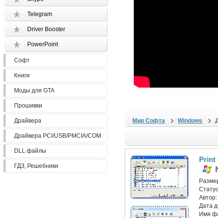
Telegram
Driver Booster
PowerPoint
Софт
Книги
Моды для GTA
Прошивки
Драйвера
Мир Софта
Windows
Драйвера PCI/USB/PMCIA/COM
DLL файлы
Print
ГДЗ, Решебники
Разме
Статус
Автор
Дата 
Имя ф