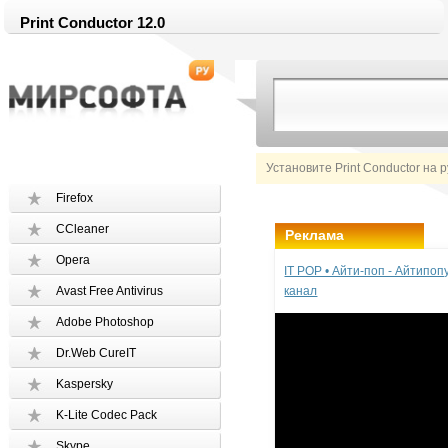
Print Conductor 12.0
Установите Print Conductor на 
Firefox
CCleaner
Реклама
Opera
IT POP • Айти-поп - Айтипо
Avast Free Antivirus
канал
Adobe Photoshop
Dr.Web CureIT
Kaspersky
K-Lite Codec Pack
Skype