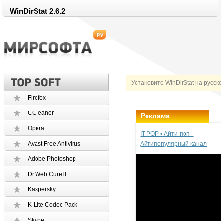
WinDirStat 2.6.2
Установите WinDirStat на русск
Firefox
CCleaner
Реклама
Opera
IT POP • Айти-поп -
Avast Free Antivirus
Айтипопулярный канал
Adobe Photoshop
Dr.Web CureIT
Kaspersky
K-Lite Codec Pack
Skype