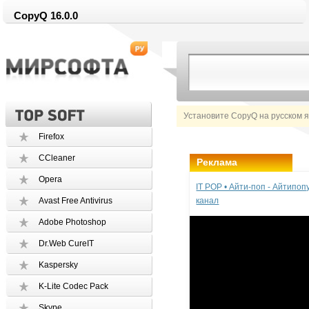
CopyQ 16.0.0
Установите CopyQ на русском 
Firefox
CCleaner
Реклама
Opera
IT POP • Айти-поп - Айтипо
Avast Free Antivirus
канал
Adobe Photoshop
Dr.Web CureIT
Kaspersky
K-Lite Codec Pack
Skype