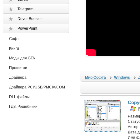
Telegram
Driver Booster
PowerPoint
Софт
Книги
Моды для GTA
Прошивки
Драйвера
Мир Софта
Windows
Драйвера PCI/USB/PMCIA/COM
DLL файлы
Copy
ГДЗ, Решебники
Разме
Статус
Автор
Дата 
Имя ф